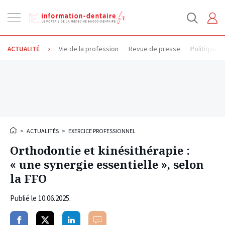
Ouvrir
la
navigation
Vie de la profession
Revue de presse
Politique d
ACTUALITÉ
>
ACTUALITÉS
>
EXERCICE PROFESSIONNEL
Orthodontie et kinésithérapie :
« une synergie essentielle », selon
la FFO
Publié le
10.06.2025
.
Partager
Partager
Partager
Commenter