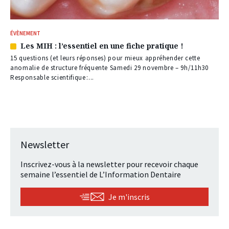
ÉVÈNEMENT
Les MIH : l’essentiel en une fiche pratique !
Article
réservé
15 questions (et leurs réponses) pour mieux appréhender cette
à
anomalie de structure fréquente Samedi 29 novembre – 9h/11h30
nos
Responsable scientifique :...
abonnés
Newsletter
Inscrivez-vous à la newsletter pour recevoir chaque
semaine l’essentiel de L’Information Dentaire
Je m'inscris