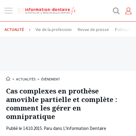
Ouvrir
la
navigation
Vie de la profession
Revue de presse
Politique d
ACTUALITÉ
>
ACTUALITÉS
>
ÉVÈNEMENT
Cas complexes en prothèse
amovible partielle et complète :
comment les gérer en
omnipratique
Publié le
14.10.2015
. Paru dans L'Information Dentaire