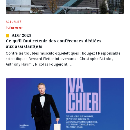
ACTUALITÉ
ÉVÈNEMENT
ADF 2025
Article
Ce qu’il faut retenir des conférences dédiées
réservé
aux assistant(e)s
à
nos
Contre les troubles musculo-squelettiques : bougez ! Responsable
abonnés
scientifique : Bernard Fleiter Intervenants : Christophe Bittolo,
Anthony Halimi, Nicolas Fougeront,...