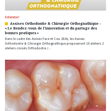
ÉVÈNEMENT
Assises Orthodontie & Chirurgie Orthognathique –
Article
« Le Rendez-vous de l’innovation et du partage des
réservé
bonnes pratiques »
à
nos
Dans le cadre des Assises Face et Cou 2026, les Assises
abonnés
Orthodontie & Chirurgie Orthognathique proposeront 10 ateliers 2
ateliers croisés Orthodontie /...