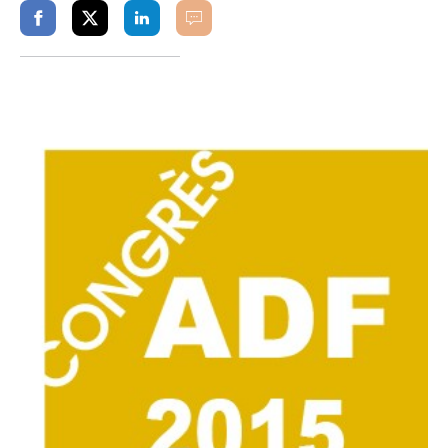
Partager
Partager
Partager
Commenter
sur
sur
sur
facebook
twitter
linkedin