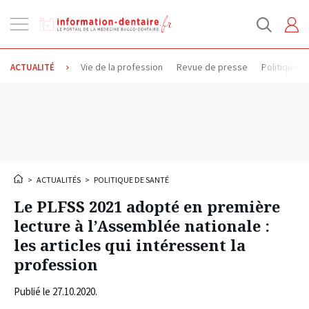
Ouvrir
la
navigation
Vie de la profession
Revue de presse
Politique d
ACTUALITÉ
>
ACTUALITÉS
>
POLITIQUE DE SANTÉ
Le PLFSS 2021 adopté en première
lecture à l’Assemblée nationale :
les articles qui intéressent la
profession
Publié le
27.10.2020
.