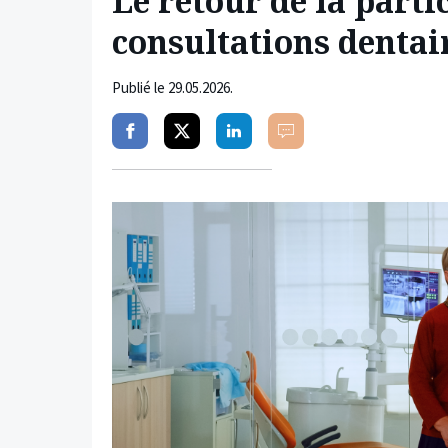
Le retour de la partic
consultations dentai
Publié le
29.05.2026
.
Partager
Partager
Partager
Commenter
sur
sur
sur
facebook
twitter
linkedin