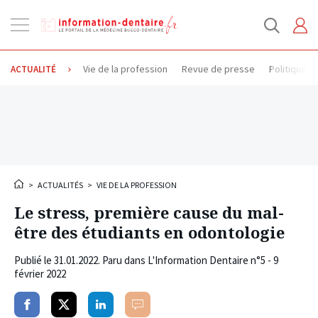
Ouvrir
la
navigation
Vie de la profession
Revue de presse
Politique d
ACTUALITÉ
>
ACTUALITÉS
>
VIE DE LA PROFESSION
Le stress, première cause du mal-
être des étudiants en odontologie
Publié le
31.01.2022
. Paru dans L'Information Dentaire n°5 - 9
février 2022
Partager
Partager
Partager
Commenter