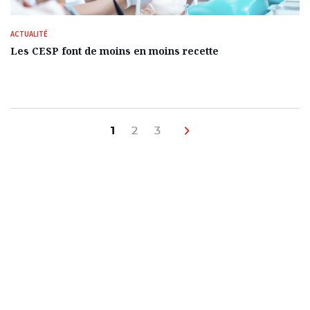
ACTUALITÉ
Les CESP font de moins en moins recette
Navigation
des
1
2
3
Next page
articles