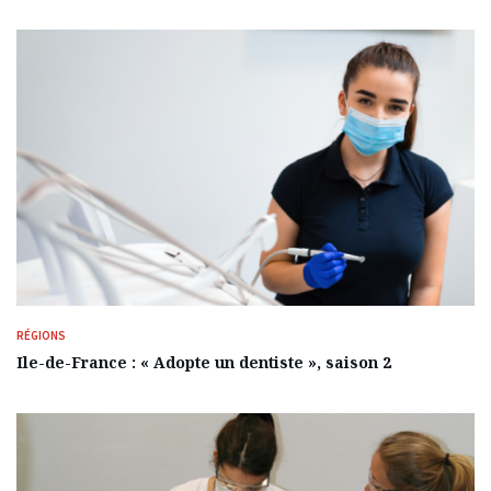
réservé
à
nos
abonnés
RÉGIONS
Ile-de-France : « Adopte un dentiste », saison 2