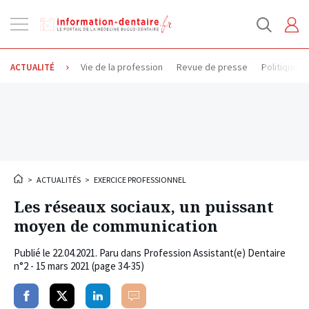
Ouvrir
la
navigation
Vie de la profession
Revue de presse
Politique d
ACTUALITÉ
>
ACTUALITÉS
>
EXERCICE PROFESSIONNEL
Les réseaux sociaux, un puissant
moyen de communication
Publié le
22.04.2021
. Paru dans Profession Assistant(e) Dentaire
n°2 - 15 mars 2021 (page 34-35)
Partager
Partager
Partager
Commenter