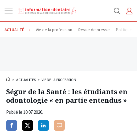
Ouvrir
la
navigation
Vie de la profession
Revue de presse
Politique d
ACTUALITÉ
>
ACTUALITÉS
>
VIE DE LA PROFESSION
Ségur de la Santé : les étudiants en
odontologie « en partie entendus »
Publié le
10.07.2020
.
Partager
Partager
Partager
Commenter
sur
sur
sur