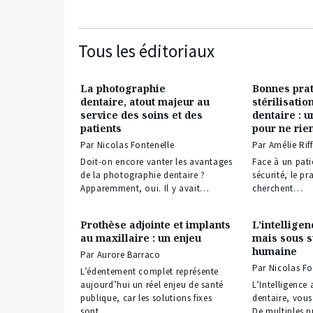
Tous les éditoriaux
La photographie
Bonnes prat
dentaire, atout majeur au
stérilisatio
service des soins et des
dentaire : 
patients
pour ne rie
Par Nicolas Fontenelle
Par Amélie Rif
Doit-on encore vanter les avantages
Face à un pati
de la photographie dentaire ?
sécurité, le pr
Apparemment, oui. Il y avait…
cherchent…
Prothèse adjointe et implants
L’intelligenc
au maxillaire : un enjeu
mais sous s
humaine
Par Aurore Barraco
Par Nicolas Fo
L’édentement complet représente
aujourd’hui un réel enjeu de santé
L’Intelligence 
publique, car les solutions fixes
dentaire, vous
sont…
De multiples p