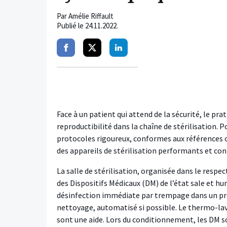
Par
Amélie Riffault
Publié le
24.11.2022
.
Partager
Partager
Partager
sur
sur
sur
facebook
twitter
linkedin
Face à un patient qui attend de la sécurité, le pra
reproductibilité dans la chaîne de stérilisation. P
protocoles rigoureux, conformes aux références 
des appareils de stérilisation performants et co
La salle de stérilisation, organisée dans le respe
des Dispositifs Médicaux (DM) de l’état sale et humi
désinfection immédiate par trempage dans un pro
nettoyage, automatisé si possible. Le thermo-lave
sont une aide. Lors du conditionnement, les DM so