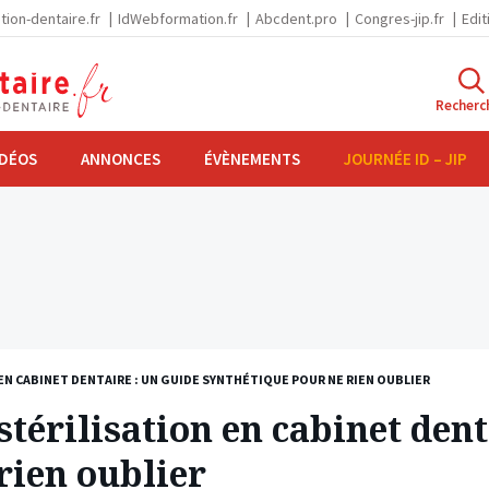
tion-dentaire.fr
IdWebformation.fr
Abcdent.pro
Congres-jip.fr
Edit
Recherc
IDÉOS
ANNONCES
ÉVÈNEMENTS
JOURNÉE ID – JIP
EN CABINET DENTAIRE : UN GUIDE SYNTHÉTIQUE POUR NE RIEN OUBLIER
térilisation en cabinet dent
rien oublier