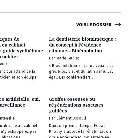
VOIR LE DOSSIER
iques de
La dentisterie biomimétique :
n en cabinet
du concept à l’évidence
un guide synthétique
clinique – Bioémulation
n oublier
Par Marie Guillet
fault
« Bioémulation » : terme venant du
ent qui attend de la
grec bios, vie, et du latin aemulus,
aticien et son équipe
égal. Les conférenciers…
e artificielle, oui,
Greffes osseuses ou
urveillance
régénérations osseuses
guidées
ntenelle
Par Clément Dssouli
artificielle au cabinet
Dans un premier temps, Fouad
 n’y échapperez pas !
Khoury a abordé la réhabilitation
ublications
orale après échec implantaire en…