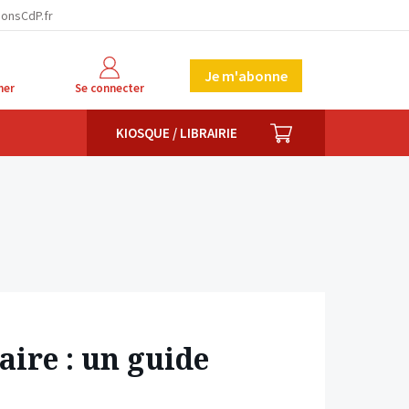
facebook
twitter
linkedin
ionsCdP.fr
Je m'abonne
her
Se connecter
PANIER
KIOSQUE / LIBRAIRIE
aire : un guide