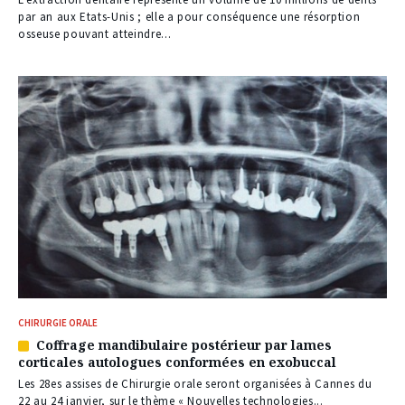
nos
par an aux Etats-Unis ; elle a pour conséquence une résorption
abonnés
osseuse pouvant atteindre...
CHIRURGIE ORALE
Coffrage mandibulaire postérieur par lames
Article
corticales autologues conformées en exobuccal
réservé
à
Les 28es assises de Chirurgie orale seront organisées à Cannes du
nos
22 au 24 janvier, sur le thème « Nouvelles technologies...