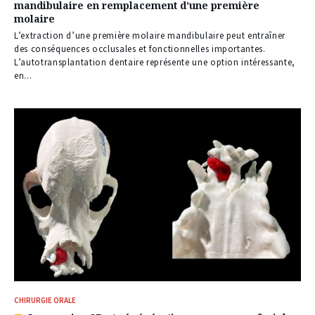
mandibulaire en remplacement d’une première
réservé
molaire
à
nos
L’extraction d’une première molaire mandibulaire peut entraîner
abonnés
des conséquences occlusales et fonctionnelles importantes.
L’autotransplantation dentaire représente une option intéressante,
en...
CHIRURGIE ORALE