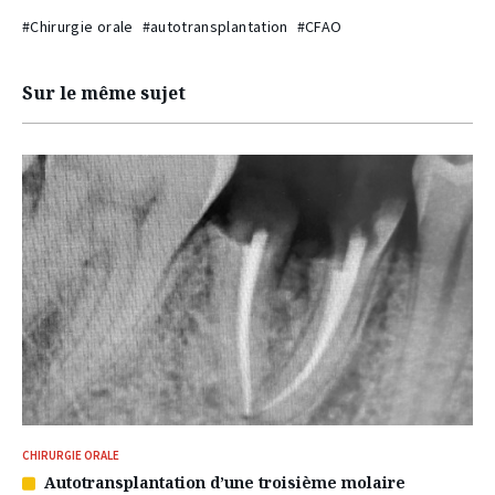
#Chirurgie orale
#autotransplantation
#CFAO
Sur le même sujet
CHIRURGIE ORALE
Autotransplantation d’une troisième molaire
Article