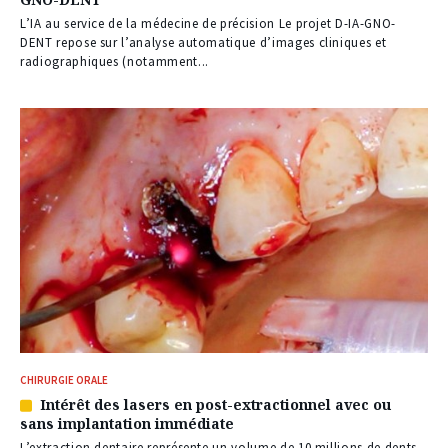
à
nos
L’IA au service de la médecine de précision Le projet D-IA-GNO-
abonnés
DENT repose sur l’analyse automatique d’images cliniques et
radiographiques (notamment...
CHIRURGIE ORALE
Intérêt des lasers en post-extractionnel avec ou
Article
sans implantation immédiate
réservé
à
L’extraction dentaire représente un volume de 10 millions de dents