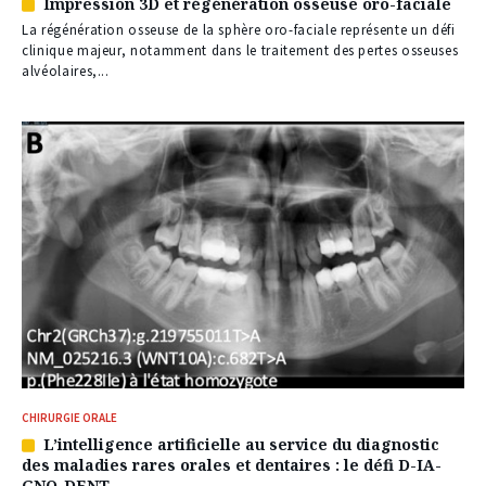
Impression 3D et régénération osseuse oro-faciale
Article
réservé
La régénération osseuse de la sphère oro-faciale représente un défi
à
clinique majeur, notamment dans le traitement des pertes osseuses
nos
alvéolaires,...
abonnés
CHIRURGIE ORALE
L’intelligence artificielle au service du diagnostic
Article
des maladies rares orales et dentaires : le défi D-IA-
réservé
GNO-DENT