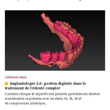
abonnés
CHIRURGIE ORALE
Implantologie 2.0 : gestion digitale dans le
Article
traitement de l’édenté complet
réservé
à
Contexte clinique et objectifs Une patiente partiellement édentée
nos
mandibulaire se présente avec les dents 33, 35, 36 et
abonnés
43 compromises (alvéolyse...