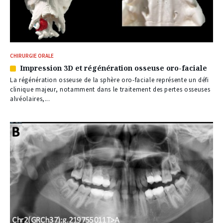
CHIRURGIE ORALE
Impression 3D et régénération osseuse oro-faciale
Article
réservé
La régénération osseuse de la sphère oro-faciale représente un défi
à
clinique majeur, notamment dans le traitement des pertes osseuses
nos
alvéolaires,...
abonnés