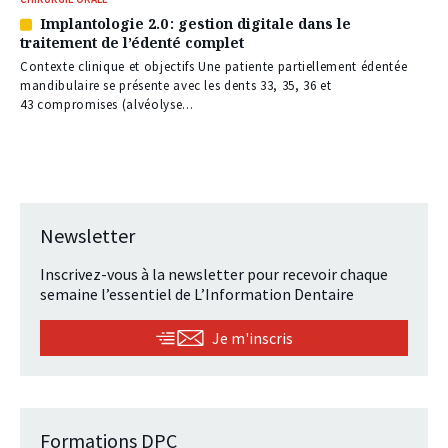
Implantologie 2.0 : gestion digitale dans le
Article
traitement de l’édenté complet
réservé
à
Contexte clinique et objectifs Une patiente partiellement édentée
nos
mandibulaire se présente avec les dents 33, 35, 36 et
abonnés
43 compromises (alvéolyse...
Newsletter
Inscrivez-vous à la newsletter pour recevoir chaque
semaine l’essentiel de L’Information Dentaire
Je m'inscris
Formations DPC