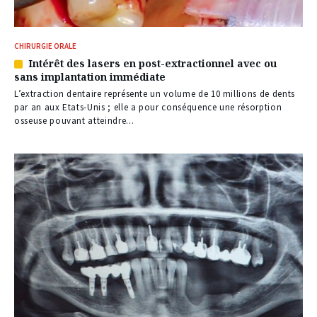
CHIRURGIE ORALE
Intérêt des lasers en post-extractionnel avec ou
Article
sans implantation immédiate
réservé
à
L’extraction dentaire représente un volume de 10 millions de dents
nos
par an aux Etats-Unis ; elle a pour conséquence une résorption
abonnés
osseuse pouvant atteindre...