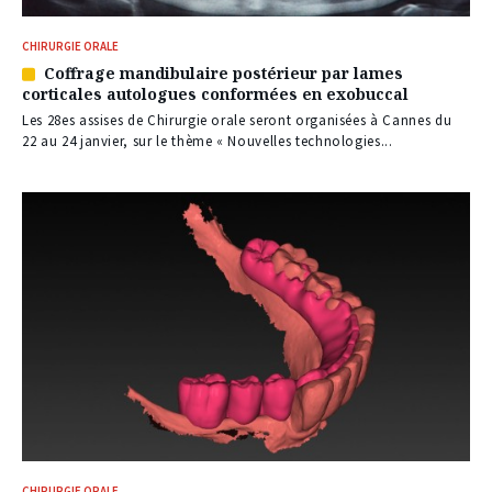
CHIRURGIE ORALE
Coffrage mandibulaire postérieur par lames
Article
corticales autologues conformées en exobuccal
réservé
à
Les 28es assises de Chirurgie orale seront organisées à Cannes du
nos
22 au 24 janvier, sur le thème « Nouvelles technologies...
abonnés
CHIRURGIE ORALE