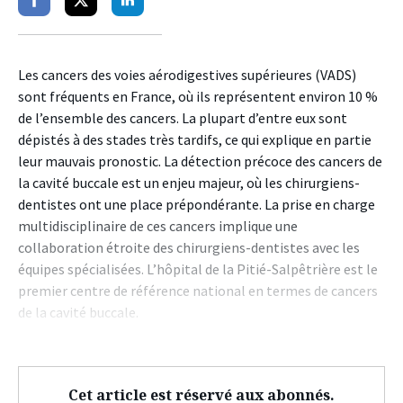
Partager
Partager
Partager
sur
sur
sur
facebook
twitter
linkedin
Les cancers des voies aérodigestives supérieures (VADS)
sont fréquents en France, où ils représentent environ 10 %
de l’ensemble des cancers. La plupart d’entre eux sont
dépistés à des stades très tardifs, ce qui explique en partie
leur mauvais pronostic. La détection précoce des cancers de
la cavité buccale est un enjeu majeur, où les chirurgiens-
dentistes ont une place prépondérante. La prise en charge
multidisciplinaire de ces cancers implique une
collaboration étroite des chirurgiens-dentistes avec les
équipes spécialisées. L’hôpital de la Pitié-Salpêtrière est le
premier centre de référence national en termes de cancers
de la cavité buccale.
Cet article est réservé aux abonnés.