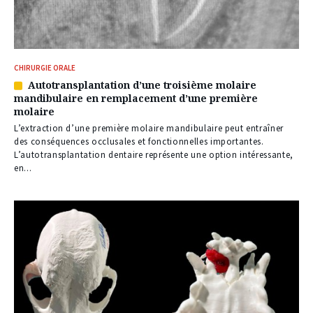
CHIRURGIE ORALE
Autotransplantation d’une troisième molaire
Article
mandibulaire en remplacement d’une première
réservé
molaire
à
nos
L’extraction d’une première molaire mandibulaire peut entraîner
abonnés
des conséquences occlusales et fonctionnelles importantes.
L’autotransplantation dentaire représente une option intéressante,
en...