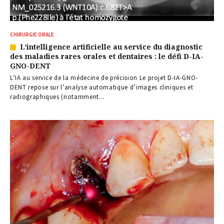
CHIRURGIE ORALE
L’intelligence artificielle au service du diagnostic
Article
des maladies rares orales et dentaires : le défi D-IA-
réservé
GNO-DENT
à
nos
L’IA au service de la médecine de précision Le projet D-IA-GNO-
abonnés
DENT repose sur l’analyse automatique d’images cliniques et
radiographiques (notamment...