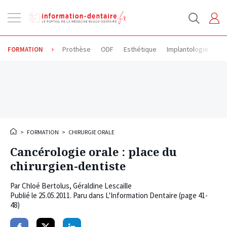
Ouvrir
la
navigation
Prothèse
ODF
Esthétique
Implantologie
Od
FORMATION
>
FORMATION
>
CHIRURGIE ORALE
Cancérologie orale : place du
chirurgien-dentiste
Par
Chloé Bertolus
,
Géraldine Lescaille
Publié le
25.05.2011
. Paru dans L'Information Dentaire (page 41-
48)