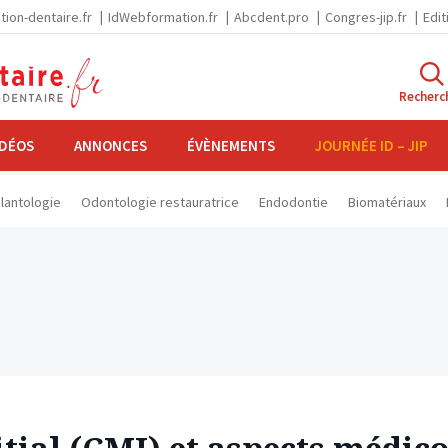
tion-dentaire.fr
IdWebformation.fr
Abcdent.pro
Congres-jip.fr
Edit
Recherc
IDÉOS
ANNONCES
ÉVÈNEMENTS
JOURNÉE ID – JIP
lantologie
Odontologie restauratrice
Endodontie
Biomatériaux