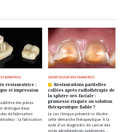
ESTAURATRICE
ODONTOLOGIE RESTAURATRICE
ie restauratrice :
Restaurations partielles
Article
que et impression
collées après radiothérapie de
réservé
la sphère oro-faciale :
à
promesse risquée ou solution
nos
 additive des pièces
thérapeutique fiable ?
abonnés
On distingue deux
des de fabrication
Le cas clinique présenté ici illustre
dinateur : la fabrication
cette démarche thérapeutique. À la
suite d’un diagnostic de cancer des
voies aérodigestives supérieures,...