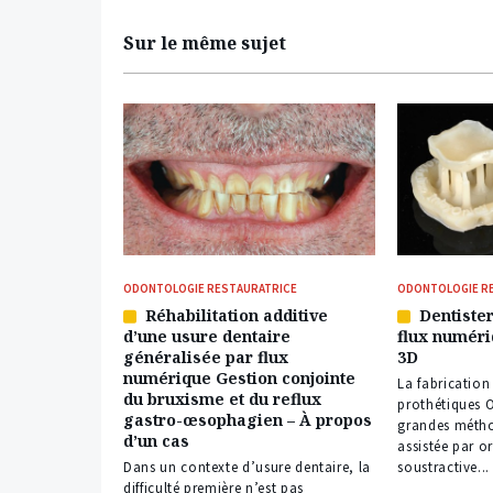
Sur le même sujet
ODONTOLOGIE RESTAURATRICE
ODONTOLOGIE R
Réhabilitation additive
Dentister
Article
Article
d’une usure dentaire
flux numéri
réservé
réservé
généralisée par flux
3D
à
à
numérique Gestion conjointe
nos
nos
La fabrication
du bruxisme et du reflux
abonnés
abonnés
prothétiques 
gastro-œsophagien – À propos
grandes métho
d’un cas
assistée par or
Dans un contexte d’usure dentaire, la
soustractive...
difficulté première n’est pas