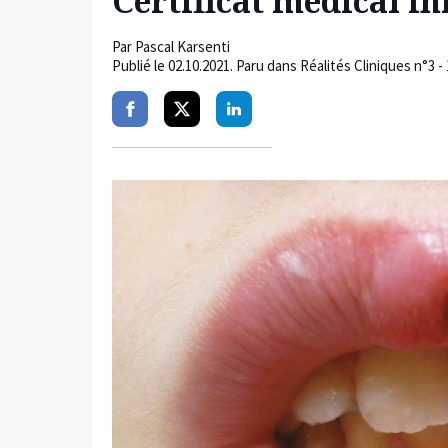
Certificat médical in
Par
Pascal Karsenti
Publié le
02.10.2021
. Paru dans Réalités Cliniques n°3 
Partager
Partager
Partager
sur
sur
sur
facebook
twitter
linkedin