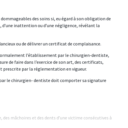
s dommageables des soins si, eu égard à son obligation de
 d’une inattention ou d’une négligence, révélant la
ndancieux ou de délivrer un certificat de complaisance.
e normalement l’établissement par le chirurgien-dentiste,
 de faire dans l’exercice de son art, des certificats,
 prescrite par la réglementation en vigueur.
par le chirurgien- dentiste doit comporter sa signature
, des mâchoires et des dents d’une victime consécutives à