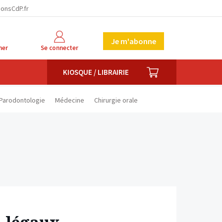
facebook
twitter
linkedin
ionsCdP.fr
Je m'abonne
her
Se connecter
PANIER
KIOSQUE / LIBRAIRIE
Parodontologie
Médecine
Chirurgie orale