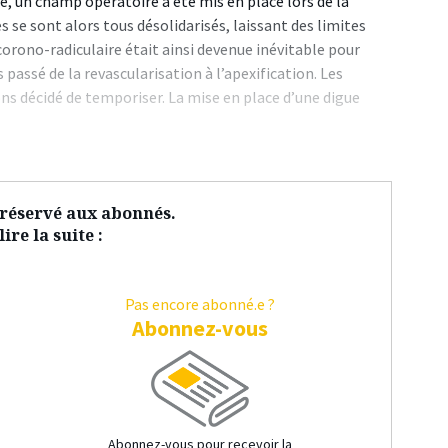
re, un champ opératoire a été mis en place lors de la
 se sont alors tous désolidarisés, laissant des limites
corono-radiculaire était ainsi devenue inévitable pour
 passé de la revascularisation à l’apexification. Les
ons décidé de temporiser. La mise en place d’une digue
t réservé aux abonnés.
ire la suite :
Pas encore abonné.e ?
Abonnez-vous
Abonnez-vous pour recevoir la