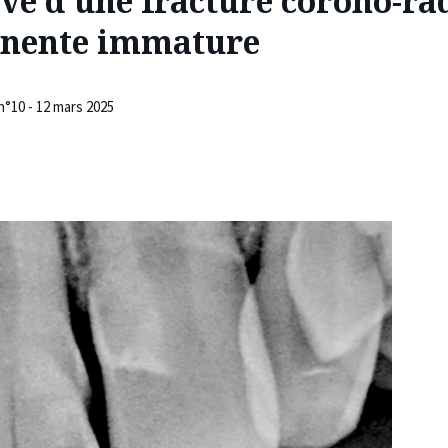
ive d’une fracture corono-r
anente immature
n°10 - 12 mars 2025