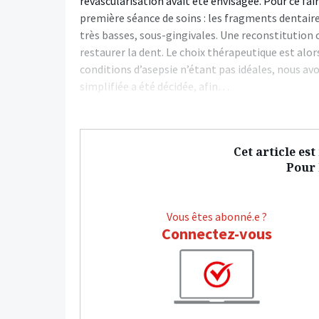
revascularisation avait été envisagée. Pour ce fai
première séance de soins : les fragments dentaires
très basses, sous-gingivales. Une reconstitution 
restaurer la dent. Le choix thérapeutique est alors
conditions d’asepsie n’étant pas idéales, nous av
simplifiée a été décidée, afin…
Cet article es
Pour l
Vous êtes abonné.e ?
Connectez-vous