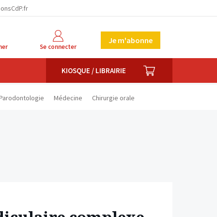
facebook
twitter
linkedin
ionsCdP.fr
Je m'abonne
her
Se connecter
PANIER
KIOSQUE / LIBRAIRIE
Parodontologie
Médecine
Chirurgie orale