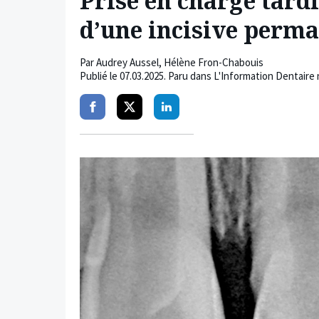
Prise en charge tard
d’une incisive perm
Par
Audrey Aussel
,
Hélène Fron-Chabouis
Publié le
07.03.2025
. Paru dans L'Information Dentaire 
Partager
Partager
Partager
sur
sur
sur
facebook
twitter
linkedin