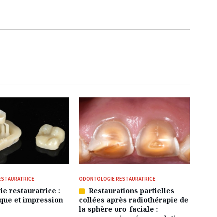
ESTAURATRICE
ODONTOLOGIE RESTAURATRICE
ie restauratrice :
Restaurations partielles
Article
que et impression
collées après radiothérapie de
réservé
la sphère oro-faciale :
à