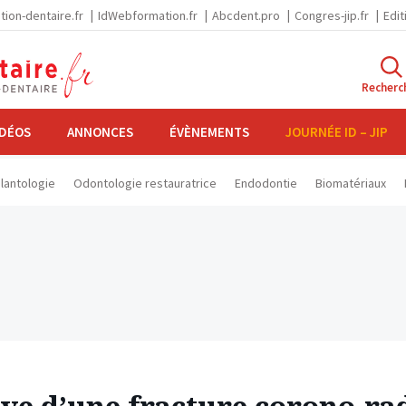
tion-dentaire.fr
IdWebformation.fr
Abcdent.pro
Congres-jip.fr
Edit
Recherc
IDÉOS
ANNONCES
ÉVÈNEMENTS
JOURNÉE ID – JIP
lantologie
Odontologie restauratrice
Endodontie
Biomatériaux