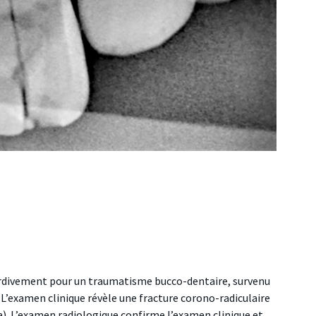
tardivement pour un traumatisme bucco-dentaire, survenu
. L’examen clinique révèle une fracture corono-radiculaire
1a). L’examen radiologique confirme l’examen clinique et