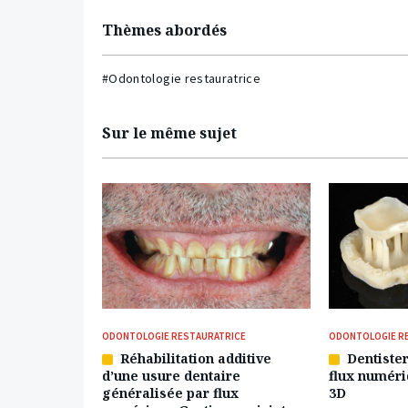
Thèmes abordés
#Odontologie restauratrice
Sur le même sujet
ODONTOLOGIE RESTAURATRICE
ODONTOLOGIE R
Réhabilitation additive
Dentister
Article
Article
d’une usure dentaire
flux numéri
réservé
réservé
généralisée par flux
3D
à
à