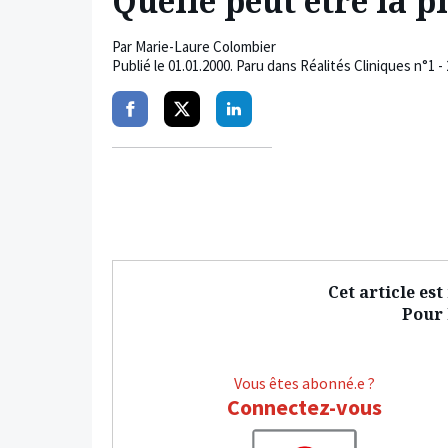
Quelle peut être la p
Par
Marie-Laure Colombier
Publié le
01.01.2000
. Paru dans Réalités Cliniques n°1 - 
Partager
Partager
Partager
sur
sur
sur
facebook
twitter
linkedin
Cet article es
Pour l
Vous êtes abonné.e ?
Connectez-vous