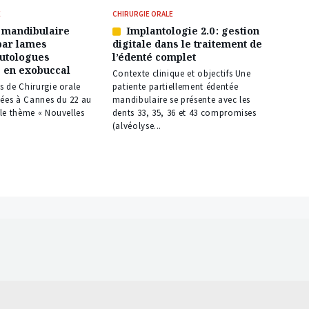
E
CHIRURGIE ORALE
 mandibulaire
Implantologie 2.0 : gestion
Article
par lames
digitale dans le traitement de
réservé
autologues
l’édenté complet
à
 en exobuccal
nos
Contexte clinique et objectifs Une
abonnés
es de Chirurgie orale
patiente partiellement édentée
sées à Cannes du 22 au
mandibulaire se présente avec les
r le thème « Nouvelles
dents 33, 35, 36 et 43 compromises
.
(alvéolyse...