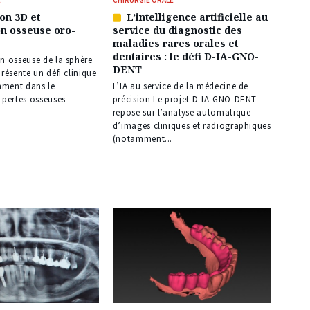
on 3D et
L’intelligence artificielle au
Article
n osseuse oro-
service du diagnostic des
réservé
maladies rares orales et
à
dentaires : le défi D-IA-GNO-
nos
n osseuse de la sphère
DENT
abonnés
présente un défi clinique
ment dans le
L’IA au service de la médecine de
 pertes osseuses
précision Le projet D-IA-GNO-DENT
repose sur l’analyse automatique
d’images cliniques et radiographiques
(notamment...