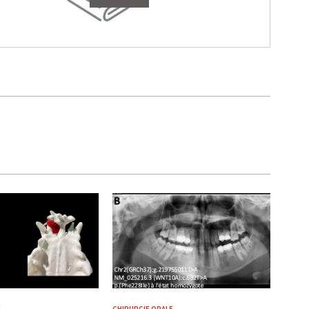
E
CHIRURGIE ORALE