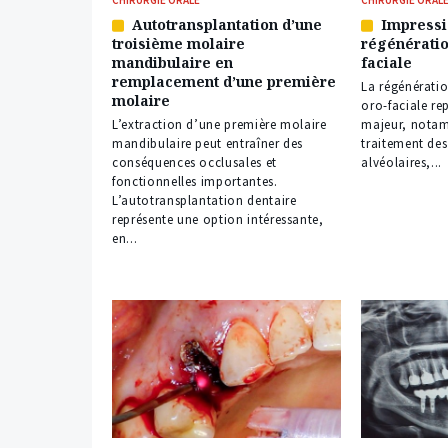
Autotransplantation d’une
Impressi
Article
Article
troisième molaire
régénératio
réservé
réservé
mandibulaire en
faciale
à
à
remplacement d’une première
nos
nos
La régénératio
molaire
abonnés
abonnés
oro-faciale re
L’extraction d’une première molaire
majeur, notam
mandibulaire peut entraîner des
traitement des
conséquences occlusales et
alvéolaires,...
fonctionnelles importantes.
L’autotransplantation dentaire
représente une option intéressante,
en...