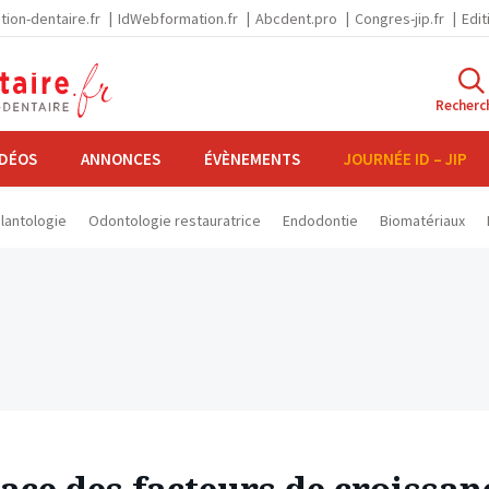
tion-dentaire.fr
IdWebformation.fr
Abcdent.pro
Congres-jip.fr
Edit
Recherc
IDÉOS
ANNONCES
ÉVÈNEMENTS
JOURNÉE ID – JIP
lantologie
Odontologie restauratrice
Endodontie
Biomatériaux