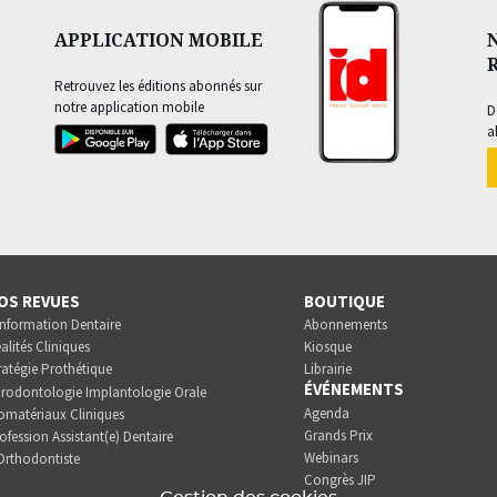
APPLICATION MOBILE
Retrouvez les éditions abonnés sur
notre application mobile
D
a
OS REVUES
BOUTIQUE
Information Dentaire
Abonnements
alités Cliniques
Kiosque
ratégie Prothétique
Librairie
ÉVÉNEMENTS
rodontologie Implantologie Orale
Agenda
omatériaux Cliniques
Grands Prix
ofession Assistant(e) Dentaire
Webinars
Orthodontiste
Congrès JIP