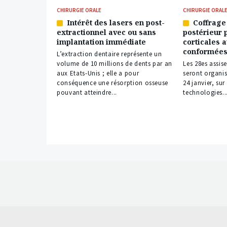
CHIRURGIE ORALE
CHIRURGIE ORAL
Intérêt des lasers en post-
Coffrage
Article
Article
extractionnel avec ou sans
postérieur 
réservé
réservé
implantation immédiate
corticales 
à
à
conformées
nos
nos
L’extraction dentaire représente un
abonnés
abonnés
volume de 10 millions de dents par an
Les 28es assis
aux Etats-Unis ; elle a pour
seront organi
conséquence une résorption osseuse
24 janvier, su
pouvant atteindre...
technologies..