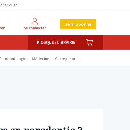
facebook
twitter
linkedin
ionsCdP.fr
Je m'abonne
her
Se connecter
PANIER
KIOSQUE / LIBRAIRIE
Parodontologie
Médecine
Chirurgie orale