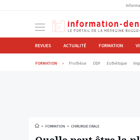
la
Informa
navigation
Ouvrir
la
navigation
REVUES
ACTUALITÉ
FORMATION
V
Prothèse
ODF
Esthétique
Imp
FORMATION
>
FORMATION
>
CHIRURGIE ORALE