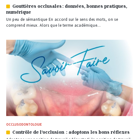
Gouttières occlusales : données, bonnes pratiques,
Article
numérique
réservé
à
Un peu de sémantique En accord sur le sens des mots, on se
nos
comprend mieux. Alors que le terme académique...
abonnés
OCCLUSODONTOLOGIE
Contrôle de l’occlusion : adoptons les bons réflexes
Article