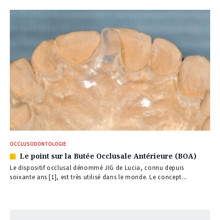
OCCLUSODONTOLOGIE
Le point sur la Butée Occlusale Antérieure (BOA)
Article
réservé
Le dispositif occlusal dénommé JIG de Lucia, connu depuis
à
soixante ans [1], est très utilisé dans le monde. Le concept...
nos
abonnés