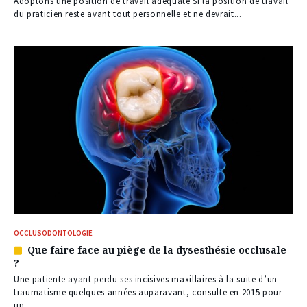
réservé
Adoptons une position de travail adéquate Si la position de travail
à
du praticien reste avant tout personnelle et ne devrait...
nos
abonnés
OCCLUSODONTOLOGIE
Que faire face au piège de la dysesthésie occlusale
Article
?
réservé
à
Une patiente ayant perdu ses incisives maxillaires à la suite d’un
nos
traumatisme quelques années auparavant, consulte en 2015 pour
abonnés
un...