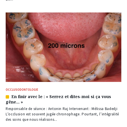
OCCLUSODONTOLOGIE
En finir avec le : « Serrez et dites-moi si ça vous
Article
gêne… »
réservé
à
Responsable de séance : Antonin Raj Intervenant : Mélissa Badedji
nos
L’occlusion est souvent jugée chronophage. Pourtant, l’intégralité
abonnés
des soins que nous réalisons...