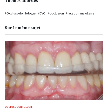
Thèmes abordés
#Occlusodontologie
#DVO
#occlusion
#relation maxillaire
Sur le même sujet
OCCLUSODONTOLOGIE