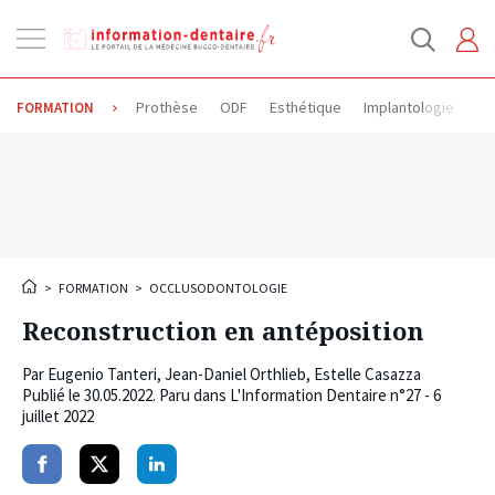
Ouvrir
la
navigation
Prothèse
ODF
Esthétique
Implantologie
Od
FORMATION
>
FORMATION
>
OCCLUSODONTOLOGIE
Reconstruction en antéposition
Par
Eugenio Tanteri
,
Jean-Daniel Orthlieb
,
Estelle Casazza
Publié le
30.05.2022
. Paru dans L'Information Dentaire n°27 - 6
juillet 2022
Partager
Partager
Partager
sur
sur
sur