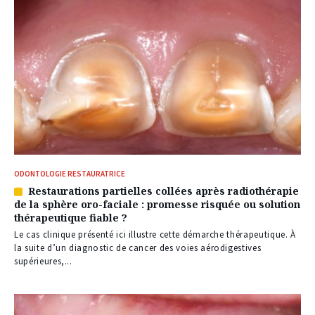
ODONTOLOGIE RESTAURATRICE
Restaurations partielles collées après radiothérapie
Article
de la sphère oro-faciale : promesse risquée ou solution
réservé
thérapeutique fiable ?
à
nos
Le cas clinique présenté ici illustre cette démarche thérapeutique. À
abonnés
la suite d’un diagnostic de cancer des voies aérodigestives
supérieures,...