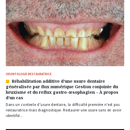
ODONTOLOGIE RESTAURATRICE
Réhabilitation additive d’une usure dentaire
Article
généralisée par flux numérique Gestion conjointe du
réservé
bruxisme et du reflux gastro-œsophagien – À propos
à
d’un cas
nos
abonnés
Dans un contexte d’usure dentaire, la difficulté première n’est pas
restauratrice mais diagnostique. Restaurer une usure sans en avoir
identifié...