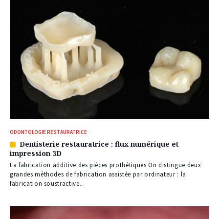
ODONTOLOGIE RESTAURATRICE
Dentisterie restauratrice : flux numérique et
Article
impression 3D
réservé
à
La fabrication additive des pièces prothétiques On distingue deux
nos
grandes méthodes de fabrication assistée par ordinateur : la
abonnés
fabrication soustractive...