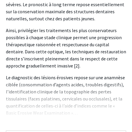
sévères. Le pronostic à long terme repose essentiellement
sur la conservation maximale des
structures dentaires
naturelles, surtout chez des
patients jeunes.
Ainsi, privilégier les traitements les plus conservateurs
possibles à chaque stade clinique permet une progression
thérapeutique raisonnée et respectueuse du capital
dentaire. Dans cette optique, les techniques de restauration
directe s’inscrivent pleinement dans le respect de cette
approche graduellement invasive [2].
Le diagnostic des lésions érosives repose sur une anamnèse
ciblée (consommation d’agents acides, troubles digestifs),
l’identification clinique de la topographie des pertes
tissulaires (faces palatines, cervicales ou
occlusales), et la
quantification de celles-ci à l’aide d’in
dices comme le «
Basic Erosive Wear Examination »…