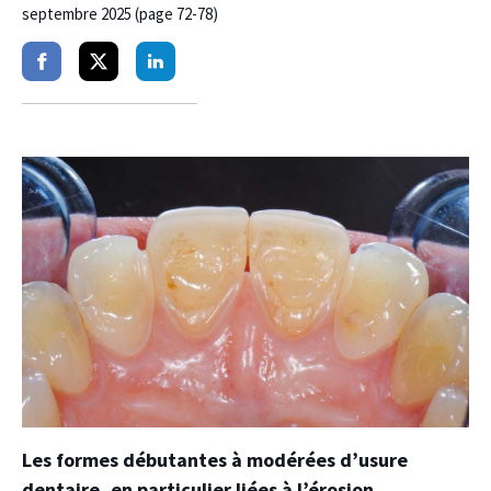
septembre 2025 (page 72-78)
Partager
Partager
Partager
sur
sur
sur
facebook
twitter
linkedin
Les formes débutantes à modérées d’usure
dentaire, en particulier liées à l’érosion,