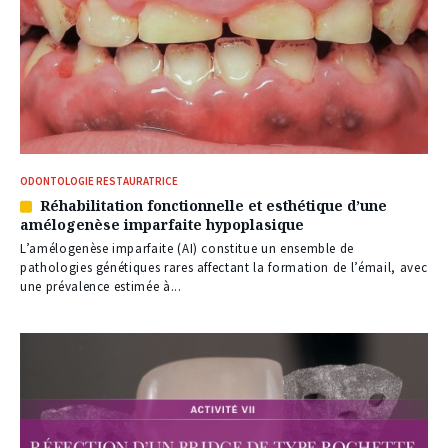
ODONTOLOGIE RESTAURATRICE
Réhabilitation fonctionnelle et esthétique d’une
Article
amélogenèse imparfaite hypoplasique
réservé
à
L’amélogenèse imparfaite (AI) constitue un ensemble de
nos
pathologies génétiques rares affectant la formation de l’émail, avec
abonnés
une prévalence estimée à...