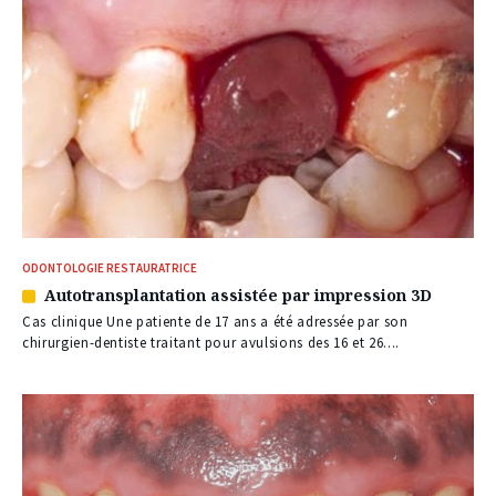
ODONTOLOGIE RESTAURATRICE
Autotransplantation assistée par impression 3D
Article
réservé
Cas clinique Une patiente de 17 ans a été adressée par son
à
chirurgien-dentiste traitant pour avulsions des 16 et 26....
nos
abonnés