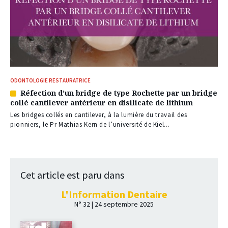
ODONTOLOGIE RESTAURATRICE
Réfection d’un bridge de type Rochette par un bridge
Article
collé cantilever antérieur en disilicate de lithium
réservé
à
Les bridges collés en cantilever, à la lumière du travail des
nos
pionniers, le Pr Mathias Kern de l’université de Kiel...
abonnés
Cet article est paru dans
L'Information Dentaire
N° 32 | 24 septembre 2025