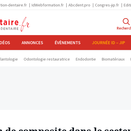
tion-dentaire.fr
IdWebformation.fr
Abcdent.pro
Congres-jip.fr
Edit
Recherc
IDÉOS
ANNONCES
ÉVÈNEMENTS
JOURNÉE ID – JIP
lantologie
Odontologie restauratrice
Endodontie
Biomatériaux