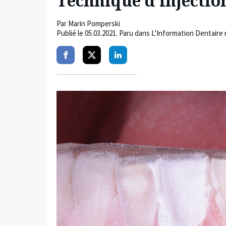
Technique d’injectio
Par
Marin Pomperski
Publié le
05.03.2021
. Paru dans L'Information Dentaire 
Partager
Partager
Partager
sur
sur
sur
facebook
twitter
linkedin