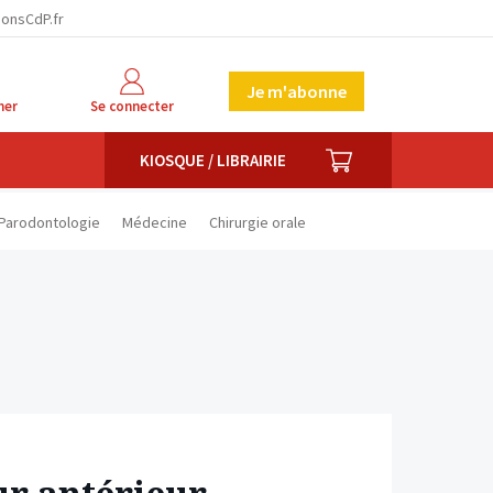
facebook
twitter
linkedin
ionsCdP.fr
Je m'abonne
her
Se connecter
PANIER
KIOSQUE / LIBRAIRIE
Parodontologie
Médecine
Chirurgie orale