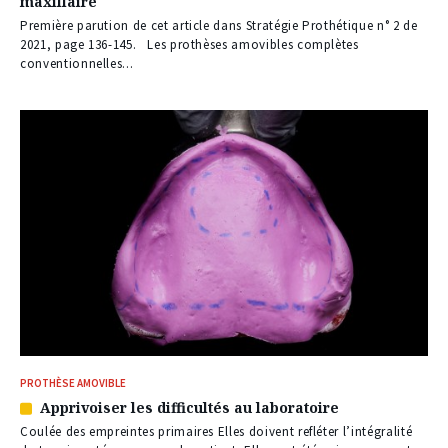
maxillaire
réservé
à
Première parution de cet article dans Stratégie Prothétique n° 2 de
nos
2021, page 136-145. Les prothèses amovibles complètes
abonnés
conventionnelles...
PROTHÈSE AMOVIBLE
Apprivoiser les difficultés au laboratoire
Article
réservé
Coulée des empreintes primaires Elles doivent refléter l’intégralité