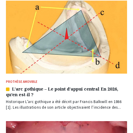
PROTHÈSE AMOVIBLE
L’arc gothique – Le point d’appui central En 2026,
Article
qu’en est-il ?
réservé
à
Historique L’arc gothique a été décrit par Francis Balkwill en 1866
nos
[1]. Les illustrations de son article objectivaient l’incidence des...
abonnés