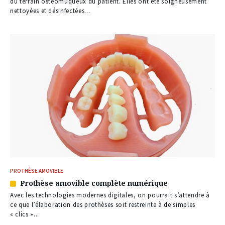
à
du terrain ostéomuqueux du patient. Elles ont été soigneusement
nos
nettoyées et désinfectées...
abonnés
PROTHÈSE AMOVIBLE
Prothèse amovible complète numérique
Article
réservé
Avec les technologies modernes digitales, on pourrait s’attendre à
à
ce que l’élaboration des prothèses soit restreinte à de simples
nos
« clics »...
abonnés