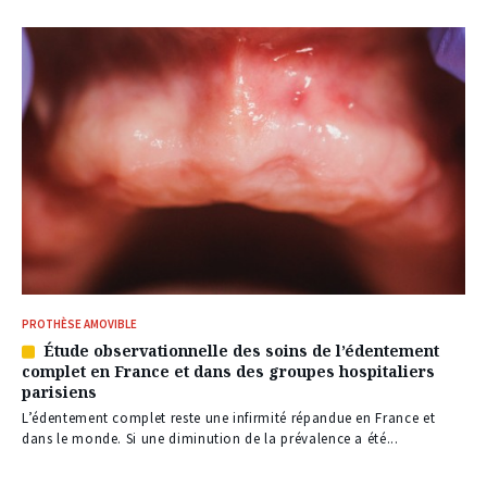
PROTHÈSE AMOVIBLE
Étude observationnelle des soins de l’édentement
Article
complet en France et dans des groupes hospitaliers
réservé
parisiens
à
nos
L’édentement complet reste une infirmité répandue en France et
abonnés
dans le monde. Si une diminution de la prévalence a été...