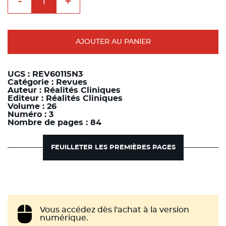
-
+
de
Esthétique
et
implants
:
nouvelles
AJOUTER AU PANIER
approches
UGS :
REV60115N3
Catégorie :
Revues
Auteur :
Réalités Cliniques
Editeur :
Réalités Cliniques
Volume :
26
Numéro :
3
Nombre de pages :
84
FEUILLETER LES PREMIÈRES PAGES
Vous accédez dès l'achat à la version
numérique.