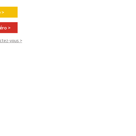
 >
éro >
ctez-vous >