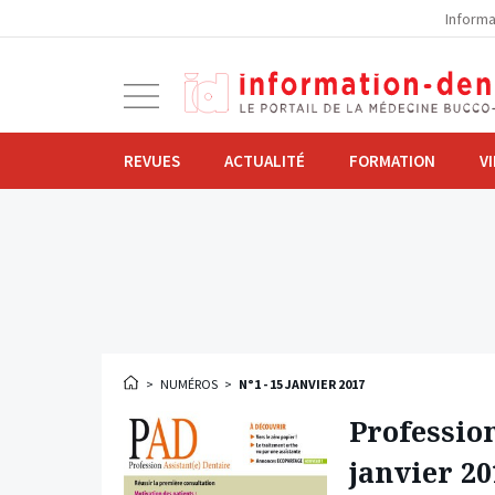
la
Informa
navigation
Ouvrir
la
navigation
REVUES
ACTUALITÉ
FORMATION
V
>
NUMÉROS
>
N°1 - 15 JANVIER 2017
Profession
janvier 20