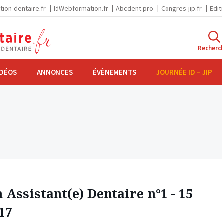
tion-dentaire.fr
IdWebformation.fr
Abcdent.pro
Congres-jip.fr
Edit
Recherc
IDÉOS
ANNONCES
ÉVÈNEMENTS
JOURNÉE ID – JIP
 Assistant(e) Dentaire n°1 - 15
17