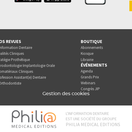
OS REVUES
BOUTIQUE
Information Dentaire
Abonnements
alités Cliniques
Kiosque
ratégie Prothétique
Librairie
ÉVÉNEMENTS
rodontologie Implantologie Orale
Agenda
omatériaux Cliniques
Grands Prix
ofession Assistant(e) Dentaire
Webinars
Orthodontiste
Congrès JIP
Gestion des cookies
L'INFORMATION DENTAIRE
EST UNE SOCIÉTÉ DU GROUPE
PHILIA MEDICAL EDITIONS