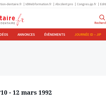
tion-dentaire.fr
IdWebformation.fr
Abcdent.pro
Congres-jip.fr
Edit
Recherc
IDÉOS
ANNONCES
ÉVÈNEMENTS
JOURNÉE ID – JIP
10 - 12 mars 1992