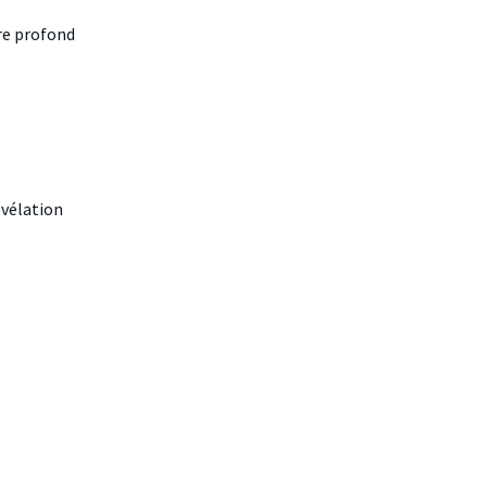
ire profond
révélation