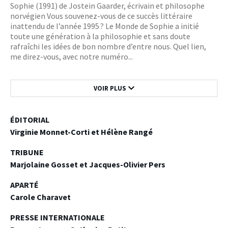
Sophie (1991) de Jostein Gaarder, écrivain et philosophe
norvégien Vous souvenez-vous de ce succès littéraire
inattendu de l’année 1995 ? Le Monde de Sophie a initié
toute une génération à la philosophie et sans doute
rafraîchi les idées de bon nombre d’entre nous. Quel lien,
me direz-vous, avec notre numéro...
“Nos conceptions, apparemment si « évidentes »,
VOIR PLUS
ne résisteront guère elles aussi à l’épreuve du
temps”
ÉDITORIAL
Virginie Monnet-Corti et Hélène Rangé
Le monde de Sophie (1991) de Jostein Gaarder, écrivain et
philosophe norvégien
TRIBUNE
Marjolaine Gosset et Jacques-Olivier Pers
Vous souvenez-vous de ce succès littéraire inattendu de
l’année 1995 ? Le Monde de Sophie a initié toute une
APARTÉ
génération à la philosophie et sans doute rafraîchi les idées
de bon nombre d’entre nous. Quel lien, me direz-vous, avec
Carole Charavet
notre numéro de PIO de cette fin d’année 2023 ? Cette
phrase peut-être. Car nous le savons bien en tant que
PRESSE INTERNATIONALE
chirurgien-dentiste, « nos conceptions [cliniques,