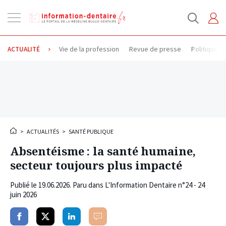
Ouvrir
la
navigation
Vie de la profession
Revue de presse
Politique d
ACTUALITÉ
>
ACTUALITÉS
>
SANTÉ PUBLIQUE
Absentéisme : la santé humaine,
secteur toujours plus impacté
Publié le
19.06.2026
. Paru dans L'Information Dentaire n°24 - 24
juin 2026
Partager
Partager
Partager
Commenter