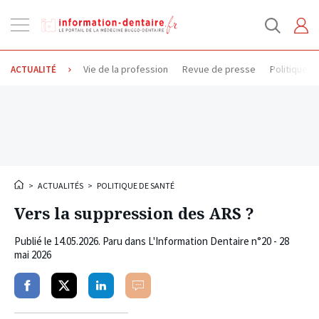
Ouvrir
la
navigation
Vie de la profession
Revue de presse
Politique d
ACTUALITÉ
>
ACTUALITÉS
>
POLITIQUE DE SANTÉ
Vers la suppression des ARS ?
Publié le
14.05.2026
. Paru dans L'Information Dentaire n°20 - 28
mai 2026
Partager
Partager
Partager
Commenter
sur
sur
sur
facebook
twitter
linkedin