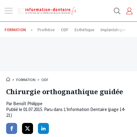
Ouvrir
la
navigation
Prothèse
ODF
Esthétique
Implantologie
Od
FORMATION
>
FORMATION
>
ODF
Chirurgie orthognathique guidée
Par
Benoît Philippe
Publié le
01.07.2015
. Paru dans L'Information Dentaire (page 14-
21)
Partager
Partager
Partager
sur
sur
sur