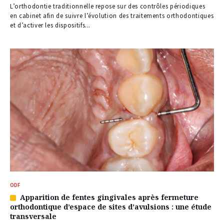
à
L’orthodontie traditionnelle repose sur des contrôles périodiques
nos
en cabinet afin de suivre l’évolution des traitements orthodontiques
abonnés
et d’activer les dispositifs...
ODF
Apparition de fentes gingivales après fermeture
Article
orthodontique d’espace de sites d’avulsions : une étude
réservé
transversale
à