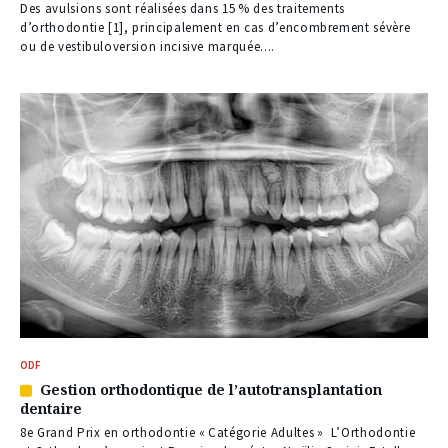
nos
Des avulsions sont réalisées dans 15 % des traitements
abonnés
d’orthodontie [1], principalement en cas d’encombrement sévère
ou de vestibuloversion incisive marquée....
ODF
Gestion orthodontique de l’autotransplantation
Article
dentaire
réservé
à
8e Grand Prix en orthodontie « Catégorie Adultes » L’Orthodontie