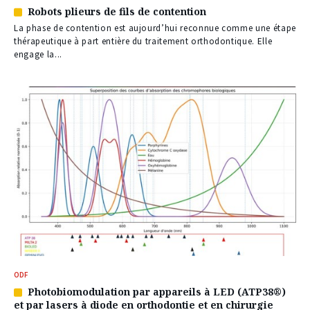
Robots plieurs de fils de contention
Article
réservé
La phase de contention est aujourd’hui reconnue comme une étape
à
thérapeutique à part entière du traitement orthodontique. Elle
nos
engage la...
abonnés
ODF
Photobiomodulation par appareils à LED (ATP38®)
Article
et par lasers à diode en orthodontie et en chirurgie
réservé