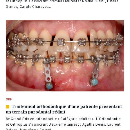
nos
et Orthoplus s’associent Premiers lauréats : Noëlia Susini, Estelle
abonnés
Demes, Carole Charavet...
ODF
Traitement orthodontique d’une patiente présentant
Article
un terrain parodontal réduit
réservé
à
8e Grand Prix en orthodontie « Catégorie adultes » L’Orthodontie
nos
et Orthoplus s’associent Deuxième lauréat : Agathe Denis, Laurent
abonnés
Detzen, Marjolaine Gosset,...