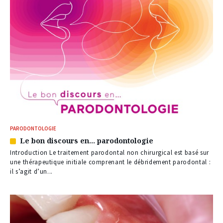
PARODONTOLOGIE
Le bon discours en… parodontologie
Article
réservé
Introduction Le traitement parodontal non chirurgical est basé sur
à
une thérapeutique initiale comprenant le débridement parodontal :
nos
il s’agit d’un...
abonnés