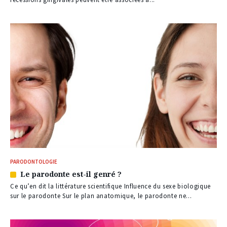
PARODONTOLOGIE
Le parodonte est-il genré ?
Article
réservé
Ce qu’en dit la littérature scientifique Influence du sexe biologique
à
sur le parodonte Sur le plan anatomique, le parodonte ne...
nos
abonnés