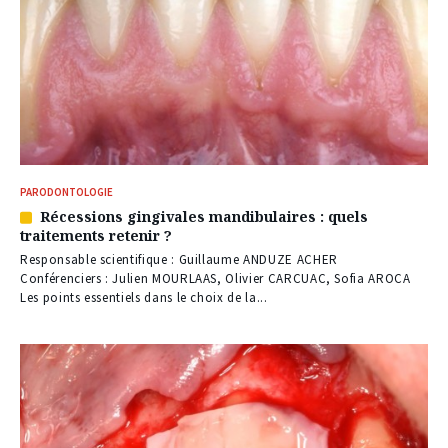
PARODONTOLOGIE
Récessions gingivales mandibulaires : quels
Article
traitements retenir ?
réservé
à
Responsable scientifique : Guillaume ANDUZE ACHER
nos
Conférenciers : Julien MOURLAAS, Olivier CARCUAC, Sofia AROCA
abonnés
Les points essentiels dans le choix de la...