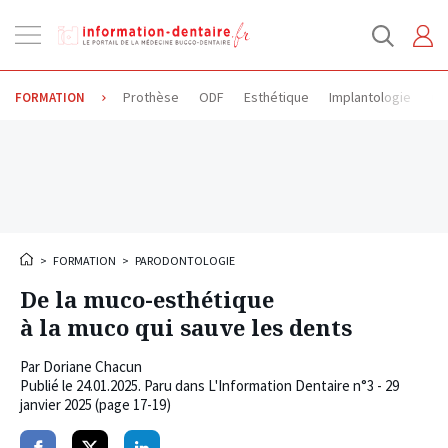
Ouvrir
la
navigation
Prothèse
ODF
Esthétique
Implantologie
Od
FORMATION
>
FORMATION
>
PARODONTOLOGIE
De la muco-esthétique
à la muco qui sauve les dents
Par
Doriane Chacun
Publié le
24.01.2025
. Paru dans L'Information Dentaire n°3 - 29
janvier 2025 (page 17-19)