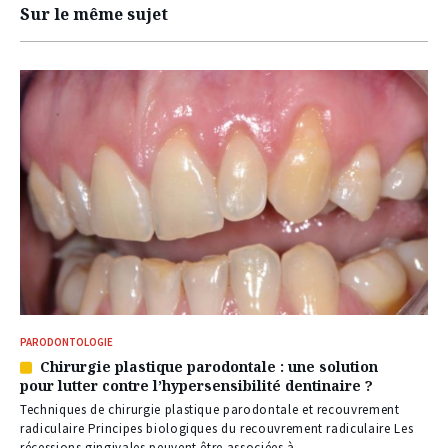
Sur le même sujet
PARODONTOLOGIE
Chirurgie plastique parodontale : une solution
Article
pour lutter contre l’hypersensibilité dentinaire ?
réservé
à
Techniques de chirurgie plastique parodontale et recouvrement
nos
radiculaire Principes biologiques du recouvrement radiculaire Les
abonnés
récessions gingivales peuvent être associées à...