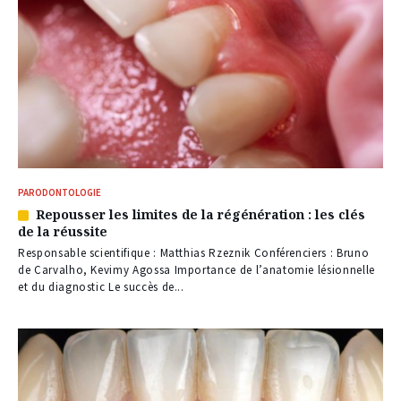
PARODONTOLOGIE
Repousser les limites de la régénération : les clés
Article
de la réussite
réservé
à
Responsable scientifique : Matthias Rzeznik Conférenciers : Bruno
nos
de Carvalho, Kevimy Agossa Importance de l’anatomie lésionnelle
abonnés
et du diagnostic Le succès de...