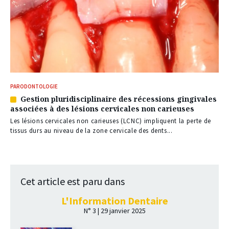
PARODONTOLOGIE
Gestion pluridisciplinaire des récessions gingivales
Article
associées à des lésions cervicales non carieuses
réservé
à
Les lésions cervicales non carieuses (LCNC) impliquent la perte de
nos
tissus durs au niveau de la zone cervicale des dents...
abonnés
Cet article est paru dans
L'Information Dentaire
N° 3 | 29 janvier 2025