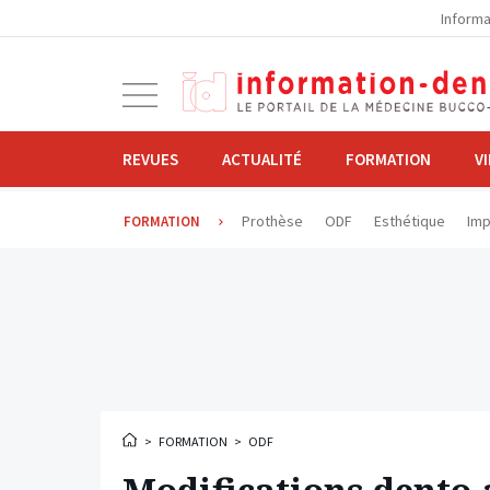
la
Informa
navigation
Ouvrir
la
navigation
REVUES
ACTUALITÉ
FORMATION
V
Prothèse
ODF
Esthétique
Imp
FORMATION
>
FORMATION
>
ODF