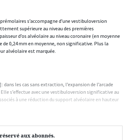
 prémolaires s’accompagne d’une vestibuloversion
nettement supérieure au niveau des premières
’épaisseur d’os alvéolaire au niveau coronaire (en moyenne
re de 0,24 mm en moyenne, non significative. Plus la
ur alvéolaire est marquée.
] : dans les cas sans extraction, l’expansion de l’arcade
lle s’effectue avec une vestibuloversion significative au
sociés à une réduction du support alvéolaire en hauteur
t réservé aux abonnés.