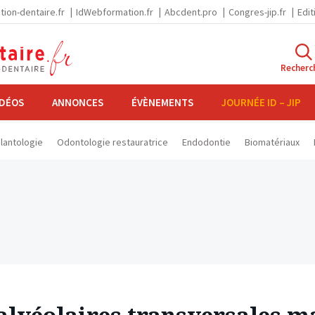
tion-dentaire.fr
IdWebformation.fr
Abcdent.pro
Congres-jip.fr
Edit
Recherc
IDÉOS
ANNONCES
ÉVÈNEMENTS
JOURNÉE ID – JIP
lantologie
Odontologie restauratrice
Endodontie
Biomatériaux