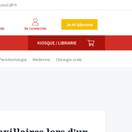
facebook
twitter
linkedin
ionsCdP.fr
Je m'abonne
her
Se connecter
PANIER
KIOSQUE / LIBRAIRIE
Parodontologie
Médecine
Chirurgie orale