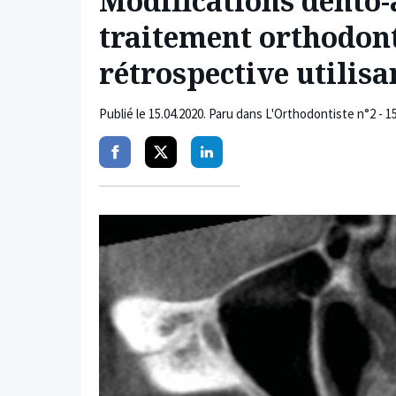
Modifications dento-
traitement orthodont
rétrospective utilisa
Publié le
15.04.2020
. Paru dans L'Orthodontiste n°2 - 15
Partager
Partager
Partager
sur
sur
sur
facebook
twitter
linkedin