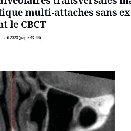
alvéolaires transversales ma
ique multi-attaches sans ext
nt le CBCT
 avril 2020 (page 43-44)