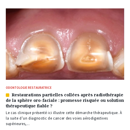
ODONTOLOGIE RESTAURATRICE
Restaurations partielles collées après radiothérapie
Article
de la sphère oro-faciale : promesse risquée ou solution
réservé
thérapeutique fiable ?
à
nos
Le cas clinique présenté ici illustre cette démarche thérapeutique. À
abonnés
la suite d’un diagnostic de cancer des voies aérodigestives
supérieures,...