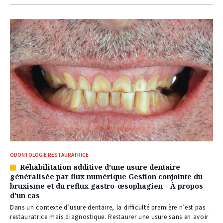
ODONTOLOGIE RESTAURATRICE
Réhabilitation additive d’une usure dentaire
Article
généralisée par flux numérique Gestion conjointe du
réservé
bruxisme et du reflux gastro-œsophagien – À propos
à
d’un cas
nos
abonnés
Dans un contexte d’usure dentaire, la difficulté première n’est pas
restauratrice mais diagnostique. Restaurer une usure sans en avoir