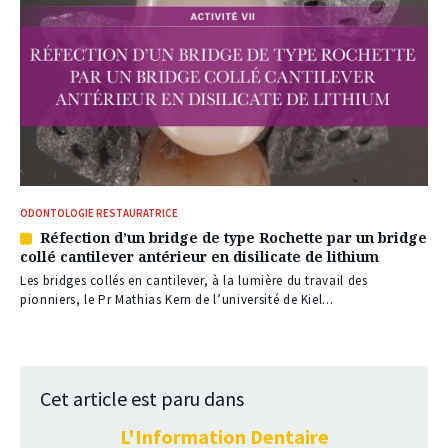
ODONTOLOGIE RESTAURATRICE
Réfection d’un bridge de type Rochette par un bridge
Article
collé cantilever antérieur en disilicate de lithium
réservé
à
Les bridges collés en cantilever, à la lumière du travail des
nos
pionniers, le Pr Mathias Kern de l’université de Kiel...
abonnés
Cet article est paru dans
L'Information Dentaire