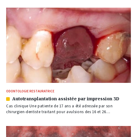
ODONTOLOGIE RESTAURATRICE
Autotransplantation assistée par impression 3D
Article
réservé
Cas clinique Une patiente de 17 ans a été adressée par son
à
chirurgien-dentiste traitant pour avulsions des 16 et 26....
nos
abonnés