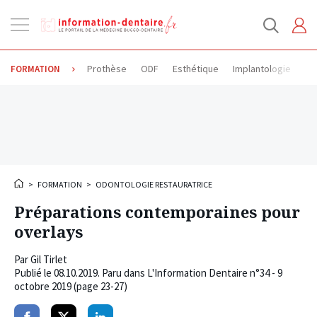
Ouvrir
la
navigation
Prothèse
ODF
Esthétique
Implantologie
Od
FORMATION
>
FORMATION
>
ODONTOLOGIE RESTAURATRICE
Préparations contemporaines pour
overlays
Par
Gil Tirlet
Publié le
08.10.2019
. Paru dans L'Information Dentaire n°34 - 9
octobre 2019 (page 23-27)