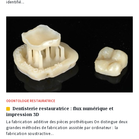
identifié...
ODONTOLOGIE RESTAURATRICE
Dentisterie restauratrice : flux numérique et
Article
impression 3D
réservé
à
La fabrication additive des pièces prothétiques On distingue deux
nos
grandes méthodes de fabrication assistée par ordinateur : la
abonnés
fabrication soustractive...