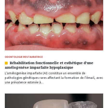
ODONTOLOGIE RESTAURATRICE
Réhabilitation fonctionnelle et esthétique d’une
Article
amélogenèse imparfaite hypoplasique
réservé
à
L’amélogenèse imparfaite (AI) constitue un ensemble de
nos
pathologies génétiques rares affectant la formation de l’émail, avec
abonnés
une prévalence estimée à...