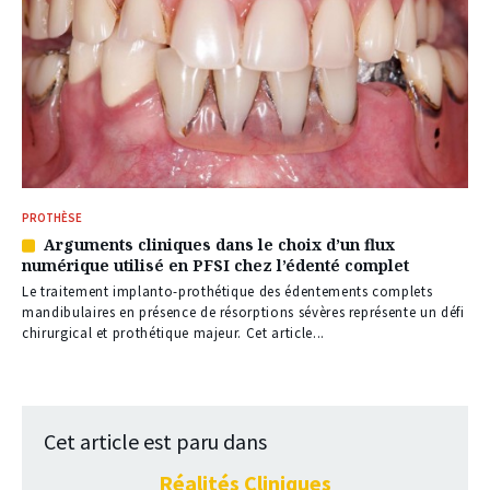
PROTHÈSE
Arguments cliniques dans le choix d’un flux
Article
numérique utilisé en PFSI chez l’édenté complet
réservé
à
Le traitement implanto-prothétique des édentements complets
nos
mandibulaires en présence de résorptions sévères représente un défi
abonnés
chirurgical et prothétique majeur. Cet article...
Cet article est paru dans
Réalités Cliniques