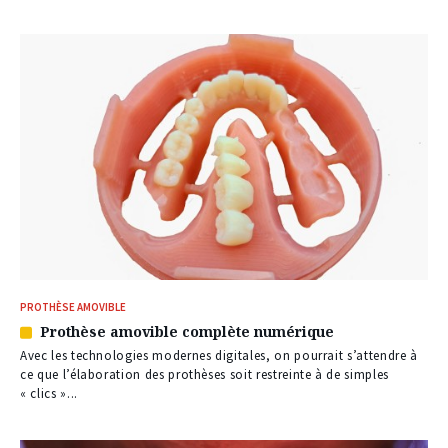
abonnés
PROTHÈSE AMOVIBLE
Prothèse amovible complète numérique
Article
réservé
Avec les technologies modernes digitales, on pourrait s’attendre à
à
ce que l’élaboration des prothèses soit restreinte à de simples
nos
« clics »...
abonnés