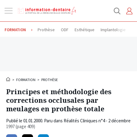
Ouvrir
la
navigation
Prothèse
ODF
Esthétique
Implantologie
Od
FORMATION
>
FORMATION
>
PROTHÈSE
Principes et méthodologie des
corrections occlusales par
meulages en prothèse totale
Publié le
01.01.2000
. Paru dans Réalités Cliniques n°4 - 2 décembre
1997 (page 409)