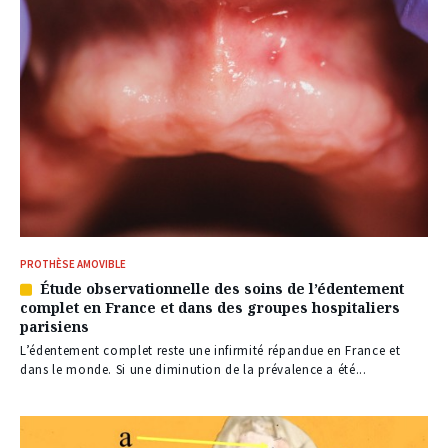
PROTHÈSE AMOVIBLE
Étude observationnelle des soins de l’édentement
Article
complet en France et dans des groupes hospitaliers
réservé
parisiens
à
nos
L’édentement complet reste une infirmité répandue en France et
abonnés
dans le monde. Si une diminution de la prévalence a été...