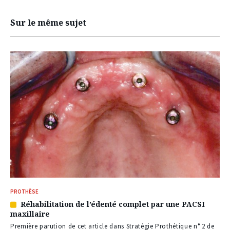
Sur le même sujet
PROTHÈSE
Réhabilitation de l’édenté complet par une PACSI
Article
maxillaire
réservé
à
Première parution de cet article dans Stratégie Prothétique n° 2 de