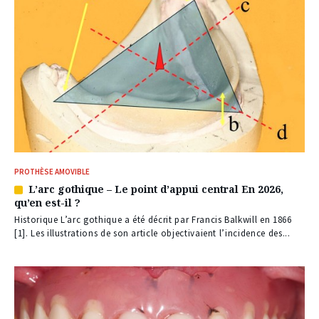
PROTHÈSE AMOVIBLE
L’arc gothique – Le point d’appui central En 2026,
Article
qu’en est-il ?
réservé
à
Historique L’arc gothique a été décrit par Francis Balkwill en 1866
nos
[1]. Les illustrations de son article objectivaient l’incidence des...
abonnés