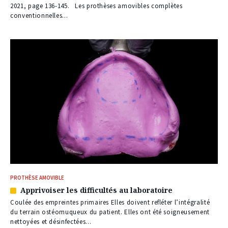
nos
2021, page 136-145. Les prothèses amovibles complètes
abonnés
conventionnelles...
PROTHÈSE AMOVIBLE
Apprivoiser les difficultés au laboratoire
Article
réservé
Coulée des empreintes primaires Elles doivent refléter l’intégralité
à
du terrain ostéomuqueux du patient. Elles ont été soigneusement
nos
nettoyées et désinfectées...