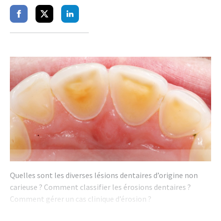
Partager
Partager
Partager
sur
sur
sur
facebook
twitter
linkedin
Quelles sont les diverses lésions dentaires d’origine non
carieuse ? Comment classifier les érosions dentaires ?
Comment gérer un cas clinique d’érosion ?