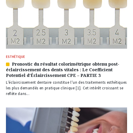
ESTHÉTIQUE
Pronostic du résultat colorimétrique obtenu post-
Article
éclaircissement des dents vitales : Le Coefficient
réservé
Potentiel d’Éclaircissement CPE – PARTIE 3
à
nos
L’éclaircissement dentaire constitue l’un des traitements esthétiques
abonnés
les plus demandés en pratique clinique [1]. Cet intérêt croissant se
reflète dans...