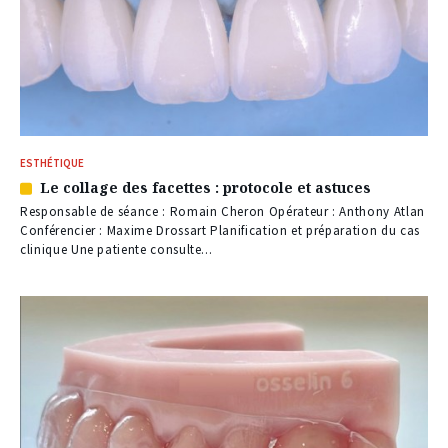
ESTHÉTIQUE
Le collage des facettes : protocole et astuces
Article
réservé
Responsable de séance : Romain Cheron Opérateur : Anthony Atlan
à
Conférencier : Maxime Drossart Planification et préparation du cas
nos
clinique Une patiente consulte...
abonnés