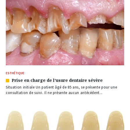
ESTHÉTIQUE
Prise en charge de l’usure dentaire sévère
Article
réservé
Situation initiale Un patient âgé de 85 ans, se présente pour une
à
consultation de suivi. Il ne présente aucun antécédent...
nos
abonnés