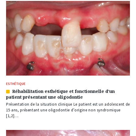
ESTHÉTIQUE
Réhabilitation esthétique et fonctionnelle d’un
Article
patient présentant une oligodontie
réservé
à
Présentation de la situation clinique Le patient est un adolescent de
nos
15 ans, présentant une oligodontie d’origine non syndromique
abonnés
[1,2]....