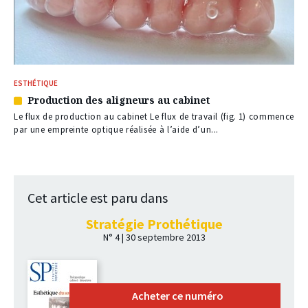
ESTHÉTIQUE
Production des aligneurs au cabinet
Article
réservé
Le flux de production au cabinet Le flux de travail (fig. 1) commence
à
par une empreinte optique réalisée à l’aide d’un...
nos
abonnés
Cet article est paru dans
Stratégie Prothétique
N° 4 | 30 septembre 2013
Acheter ce numéro