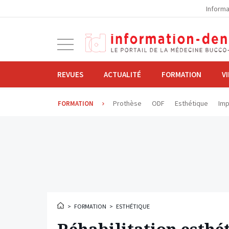
la
Informa
navigation
Ouvrir
la
navigation
REVUES
ACTUALITÉ
FORMATION
V
Prothèse
ODF
Esthétique
Imp
FORMATION
>
FORMATION
>
ESTHÉTIQUE