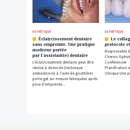
ESTHÉTIQUE
ESTHÉTIQUE
Éclaircissement dentaire
Le collag
Article
Article
sans empreinte. Une pratique
protocole e
réservé
réservé
moderne portée
à
à
Responsable d
par l’assistant(e) dentaire
nos
nos
Cheron Opérat
abonnés
abonnés
L’éclaircissement dentaire peut être
Conférencier 
réalisé à domicile (technique
Planification 
ambulatoire) à l’aide de gouttières
clinique Une p
porte-gel sur mesure fabriquées après
prise d’empreinte...