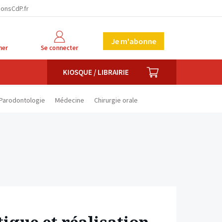
facebook
twitter
linkedin
ionsCdP.fr
Je m'abonne
her
Se connecter
PANIER
KIOSQUE / LIBRAIRIE
Parodontologie
Médecine
Chirurgie orale