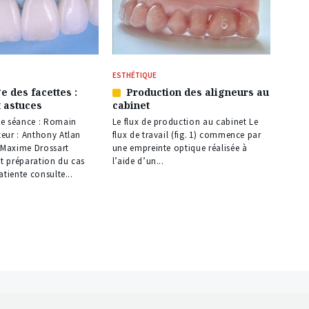
ESTHÉTIQUE
e des facettes :
Production des aligneurs au
Article
t astuces
cabinet
réservé
à
e séance : Romain
Le flux de production au cabinet Le
nos
eur : Anthony Atlan
flux de travail (fig. 1) commence par
abonnés
: Maxime Drossart
une empreinte optique réalisée à
et préparation du cas
l’aide d’un...
atiente consulte...