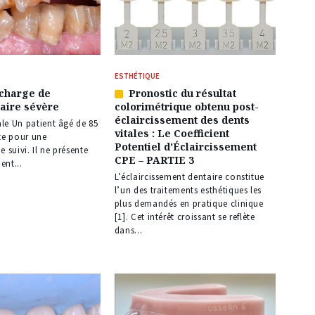
ESTHÉTIQUE
 charge de
Pronostic du résultat
Article
taire sévère
colorimétrique obtenu post-
réservé
éclaircissement des dents
à
iale Un patient âgé de 85
vitales : Le Coefficient
nos
te pour une
Potentiel d’Éclaircissement
abonnés
 suivi. Il ne présente
CPE – PARTIE 3
ent...
L’éclaircissement dentaire constitue
l’un des traitements esthétiques les
plus demandés en pratique clinique
[1]. Cet intérêt croissant se reflète
dans...