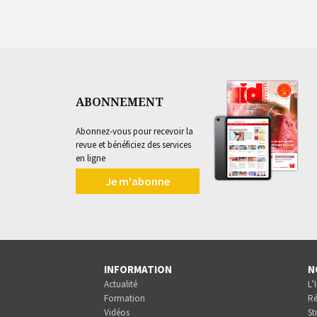
ABONNEMENT
Abonnez-vous pour recevoir la
revue et bénéficiez des services
en ligne
Je m'abonne
INFORMATION
N
Actualité
L’
Formation
Ré
Vidéos
St