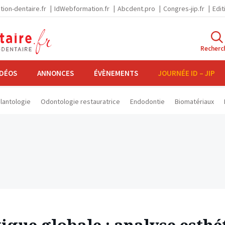
tion-dentaire.fr
IdWebformation.fr
Abcdent.pro
Congres-jip.fr
Edit
Recherc
IDÉOS
ANNONCES
ÉVÈNEMENTS
JOURNÉE ID – JIP
lantologie
Odontologie restauratrice
Endodontie
Biomatériaux