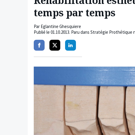
Réhabilitation esthét
temps par temps
Par
Eglantine Ghesquiere
Publié le
01.10.2013
. Paru dans Stratégie Prothétique 
Partager
Partager
Partager
sur
sur
sur
facebook
twitter
linkedin