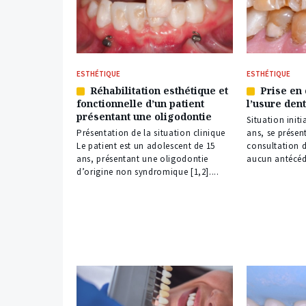
ESTHÉTIQUE
ESTHÉTIQUE
Réhabilitation esthétique et
Prise en
Article
Article
fonctionnelle d’un patient
l’usure den
réservé
réservé
présentant une oligodontie
à
à
Situation init
nos
nos
Présentation de la situation clinique
ans, se présen
abonnés
abonnés
Le patient est un adolescent de 15
consultation de
ans, présentant une oligodontie
aucun antécéd
d’origine non syndromique [1,2]....