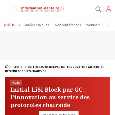
Ouvrir
la
navigation
Vidéos cliniques
Webconférences
Webinars
Toute
VIDÉOS
>
VIDÉOS
>
INITIAL LISI BLOCK PAR GC : L’INNOVATION AU SERVICE
DES PROTOCOLES CHAIRSIDE
VIDEO
Initial LiSi Block par GC :
l’innovation au service des
protocoles chairside
Avec le soutien institutionnel de