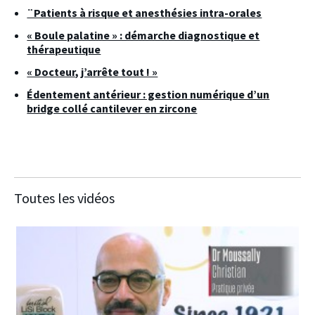
¨Patients à risque et anesthésies intra-orales
« Boule palatine » : démarche diagnostique et
thérapeutique
« Docteur, j’arrête tout ! »
Édentement antérieur : gestion numérique d’un
bridge collé cantilever en zircone
Toutes les vidéos