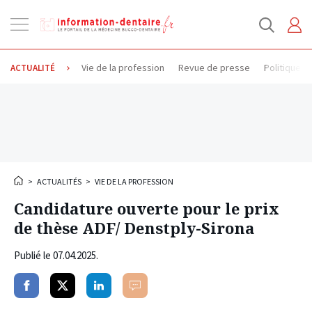
Ouvrir
la
navigation
Vie de la profession
Revue de presse
Politique d
ACTUALITÉ
>
ACTUALITÉS
>
VIE DE LA PROFESSION
Candidature ouverte pour le prix
de thèse ADF/ Denstply-Sirona
Publié le
07.04.2025
.
Partager
Partager
Partager
Commenter
sur
sur
sur