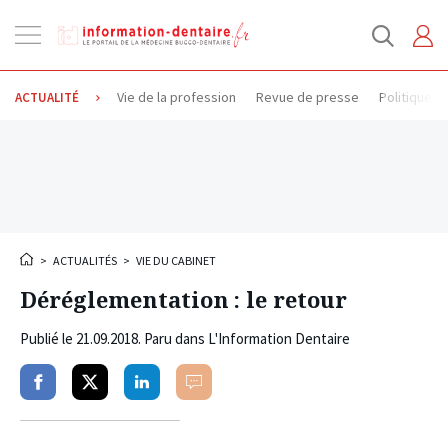
Ouvrir
la
navigation
Vie de la profession
Revue de presse
Politique d
ACTUALITÉ
>
ACTUALITÉS
>
VIE DU CABINET
Déréglementation : le retour
Publié le
21.09.2018
. Paru dans L'Information Dentaire
Partager
Partager
Partager
Commenter
sur
sur
sur
facebook
twitter
linkedin