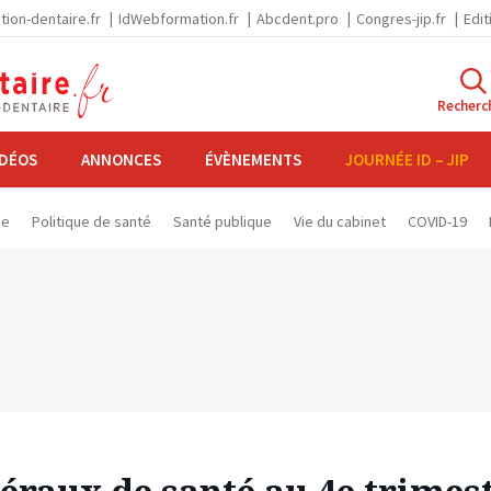
tion-dentaire.fr
IdWebformation.fr
Abcdent.pro
Congres-jip.fr
Edit
Recherc
IDÉOS
ANNONCES
ÉVÈNEMENTS
JOURNÉE ID – JIP
se
Politique de santé
Santé publique
Vie du cabinet
COVID-19