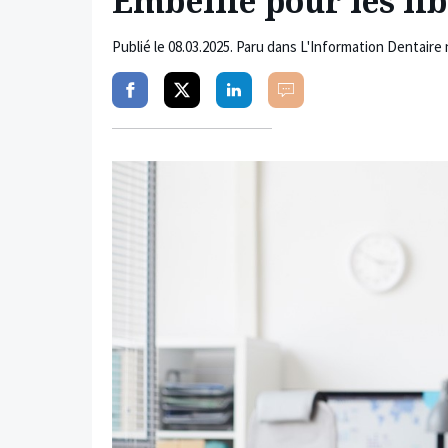
Embellie pour les li
Publié le
08.03.2025
. Paru dans L'Information Dentaire 
Partager
Partager
Partager
Commenter
sur
sur
sur
facebook
twitter
linkedin