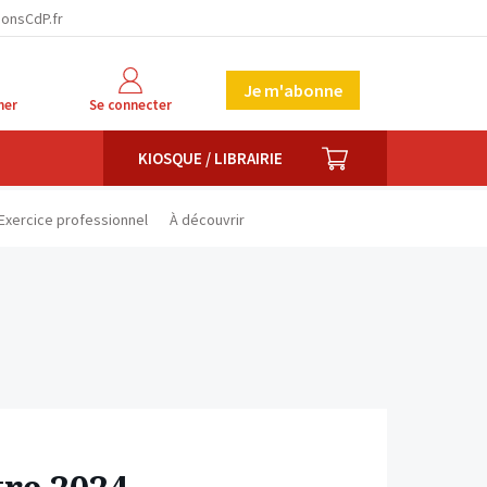
facebook
twitter
linkedin
ionsCdP.fr
Je m'abonne
her
Se connecter
PANIER
KIOSQUE / LIBRAIRIE
Exercice professionnel
À découvrir