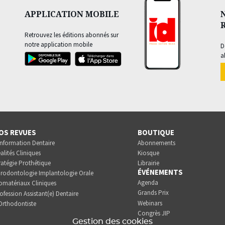
APPLICATION MOBILE
Retrouvez les éditions abonnés sur
notre application mobile
D
a
OS REVUES
BOUTIQUE
Information Dentaire
Abonnements
alités Cliniques
Kiosque
ratégie Prothétique
Librairie
ÉVÉNEMENTS
rodontologie Implantologie Orale
Agenda
omatériaux Cliniques
Grands Prix
ofession Assistant(e) Dentaire
Webinars
Orthodontiste
Congrès JIP
Gestion des cookies