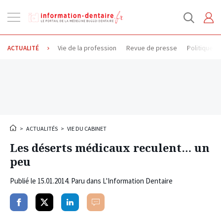
Ouvrir
la
navigation
Vie de la profession
Revue de presse
Politique d
ACTUALITÉ
>
ACTUALITÉS
>
VIE DU CABINET
Les déserts médicaux reculent… un
peu
Publié le
15.01.2014
. Paru dans L'Information Dentaire
Partager
Partager
Partager
Commenter
sur
sur
sur