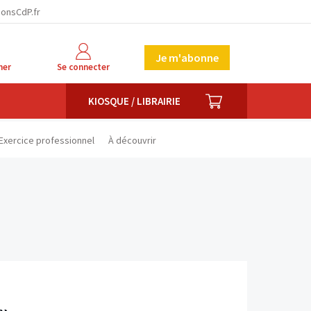
facebook
twitter
linkedin
ionsCdP.fr
Je m'abonne
her
Se connecter
PANIER
KIOSQUE / LIBRAIRIE
Exercice professionnel
À découvrir