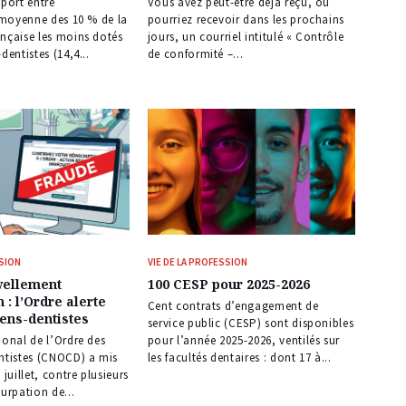
pport entre
Vous avez peut-être déjà reçu, ou
é moyenne des 10 % de la
pourriez recevoir dans les prochains
nçaise les moins dotés
jours, un courriel intitulé « Contrôle
dentistes (14,4...
de conformité –...
SSION
VIE DE LA PROFESSION
vellement
100 CESP pour 2025-2026
n : l’Ordre alerte
Cent contrats d’engagement de
iens-dentistes
service public (CESP) sont disponibles
ional de l’Ordre des
pour l’année 2025-2026, ventilés sur
entistes (CNOCD) a mis
les facultés dentaires : dont 17 à...
 juillet, contre plusieurs
surpation de...