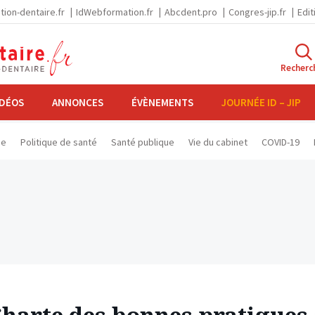
tion-dentaire.fr
IdWebformation.fr
Abcdent.pro
Congres-jip.fr
Edit
Recherc
IDÉOS
ANNONCES
ÉVÈNEMENTS
JOURNÉE ID – JIP
se
Politique de santé
Santé publique
Vie du cabinet
COVID-19