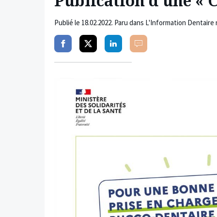
Publication d’une « 
Publié le
18.02.2022
. Paru dans L'Information Dentaire 
Partager
Partager
Partager
Commenter
sur
sur
sur
facebook
twitter
linkedin