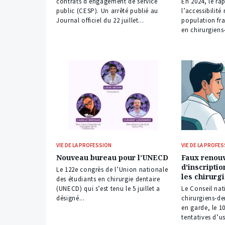
contrats d’engagement de service
En 2024, le ra
public (CESP). Un arrêté publié au
l’accessibilit
Journal officiel du 22 juillet...
population fra
en chirurgiens-
VIE DE LA PROFESSION
VIE DE LA PROFE
Nouveau bureau pour l’UNECD
Faux renou
d’inscriptio
Le 122e congrès de l’Union nationale
les chirurg
des étudiants en chirurgie dentaire
(UNECD) qui s’est tenu le 5 juillet a
Le Conseil nat
désigné...
chirurgiens-d
en garde, le 10
tentatives d’u