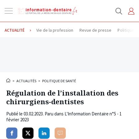
Ouvrir
la
navigation
Vie de la profession
Revue de presse
Politique d
ACTUALITÉ
>
ACTUALITÉS
>
POLITIQUE DE SANTÉ
Régulation de l’installation des
chirurgiens-dentistes
Publié le
03.02.2023
. Paru dans L'Information Dentaire n°5 - 1
février 2023
Partager
Partager
Partager
Commenter