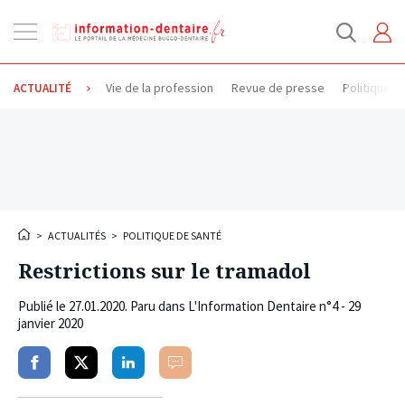
Ouvrir
la
navigation
Vie de la profession
Revue de presse
Politique d
ACTUALITÉ
>
ACTUALITÉS
>
POLITIQUE DE SANTÉ
Restrictions sur le tramadol
Publié le
27.01.2020
. Paru dans L'Information Dentaire n°4 - 29
janvier 2020
Partager
Partager
Partager
Commenter
sur
sur
sur
facebook
twitter
linkedin