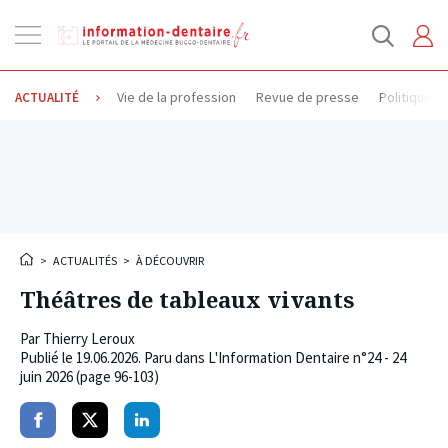
Ouvrir
la
navigation
Vie de la profession
Revue de presse
Politique d
ACTUALITÉ
>
ACTUALITÉS
>
À DÉCOUVRIR
Théâtres de tableaux vivants
Par
Thierry Leroux
Publié le
19.06.2026
. Paru dans L'Information Dentaire n°24 - 24
juin 2026 (page 96-103)
Partager
Partager
Partager
sur
sur
sur