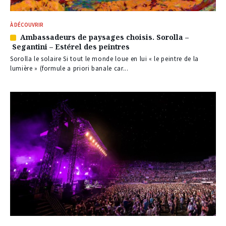
À DÉCOUVRIR
Ambassadeurs de paysages choisis. Sorolla –
Article
Segantini – Estérel des peintres
réservé
à
Sorolla le solaire Si tout le monde loue en lui « le peintre de la
nos
lumière » (formule a priori banale car...
abonnés