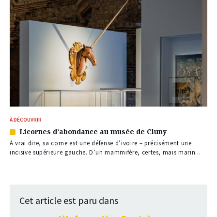
À DÉCOUVRIR
Licornes d’abondance au musée de Cluny
Article
réservé
À vrai dire, sa corne est une défense d’ivoire – précisément une
à
incisive supérieure gauche. D’un mammifère, certes, mais marin...
nos
abonnés
Cet article est paru dans