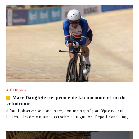
À DÉCOUVRIR
Marc Dangleterre, prince de la couronne et roi du
Article
vélodrome
réservé
à
Il faut l’observer se concentrer, comme happé par l’épreuve qui
nos
l’attend, les deux mains accrochées au guidon. Départ dans cinq,...
abonnés