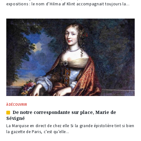
expositions : le nom d’Hilma af Klint accompagnait toujours la...
À DÉCOUVRIR
De notre correspondante sur place, Marie de
Article
Sévigné
réservé
à
La Marquise en direct de chez elle Si la grande épistolière tint si bien
nos
la gazette de Paris, c’est qu’elle...
abonnés