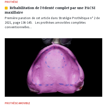
PROTHÈSE
Réhabilitation de l’édenté complet par une PACSI
Article
maxillaire
réservé
à
Première parution de cet article dans Stratégie Prothétique n° 2 de
nos
2021, page 136-145. Les prothèses amovibles complètes
abonnés
conventionnelles...
PROTHÈSE AMOVIBLE