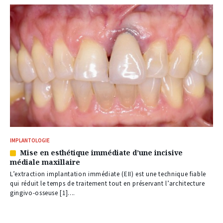
IMPLANTOLOGIE
Mise en esthétique immédiate d’une incisive
Article
médiale maxillaire
réservé
à
L’extraction implantation immédiate (EII) est une technique fiable
nos
qui réduit le temps de traitement tout en préservant l’architecture
abonnés
gingivo-osseuse [1]....