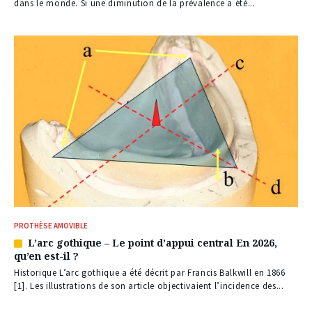
abonnés
dans le monde. Si une diminution de la prévalence a été...
PROTHÈSE AMOVIBLE
L’arc gothique – Le point d’appui central En 2026,
Article
qu’en est-il ?
réservé
à
Historique L’arc gothique a été décrit par Francis Balkwill en 1866
nos
[1]. Les illustrations de son article objectivaient l’incidence des...
abonnés