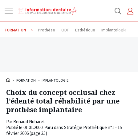
Ouvrir
la
navigation
Prothèse
ODF
Esthétique
Implantologie
Od
FORMATION
>
FORMATION
>
IMPLANTOLOGIE
Choix du concept occlusal chez
l’édenté total réhabilité par une
prothèse implantaire
Par
Renaud Noharet
Publié le
01.01.2000
. Paru dans Stratégie Prothétique n°1 - 15
février 2006 (page 35)