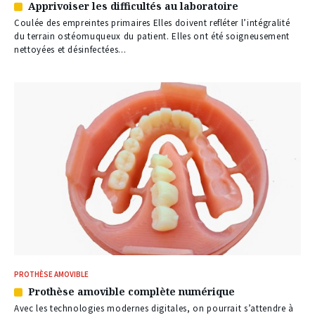
Apprivoiser les difficultés au laboratoire
Article
réservé
Coulée des empreintes primaires Elles doivent refléter l’intégralité
à
du terrain ostéomuqueux du patient. Elles ont été soigneusement
nos
nettoyées et désinfectées...
abonnés
PROTHÈSE AMOVIBLE
Prothèse amovible complète numérique
Article
réservé
Avec les technologies modernes digitales, on pourrait s’attendre à