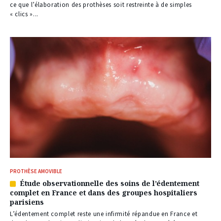
à
ce que l’élaboration des prothèses soit restreinte à de simples
nos
« clics »...
abonnés
PROTHÈSE AMOVIBLE
Étude observationnelle des soins de l’édentement
Article
complet en France et dans des groupes hospitaliers
réservé
parisiens
à
nos
L’édentement complet reste une infirmité répandue en France et