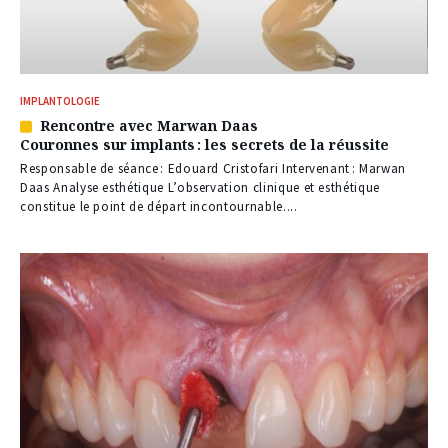
IMPLANTOLOGIE
Rencontre avec Marwan Daas
Article
Couronnes sur implants : les secrets de la réussite
réservé
à
Responsable de séance : Edouard Cristofari Intervenant : Marwan
nos
Daas Analyse esthétique L’observation clinique et esthétique
abonnés
constitue le point de départ incontournable....