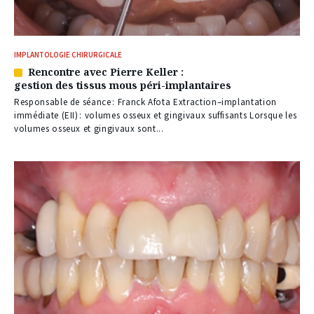
IMPLANTOLOGIE CHIRURGICALE
Rencontre avec Pierre Keller :
Article
gestion des tissus mous péri-implantaires
réservé
à
Responsable de séance : Franck Afota Extraction–implantation
nos
immédiate (EII) : volumes osseux et gingivaux suffisants Lorsque les
abonnés
volumes osseux et gingivaux sont...