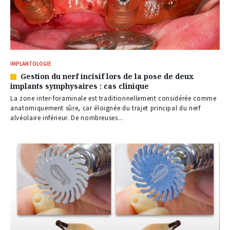
IMPLANTOLOGIE
Gestion du nerf incisif lors de la pose de deux
Article
implants symphysaires : cas clinique
réservé
à
La zone inter-foraminale est traditionnellement considérée comme
nos
anatomiquement sûre, car éloignée du trajet principal du nerf
abonnés
alvéolaire inférieur. De nombreuses...