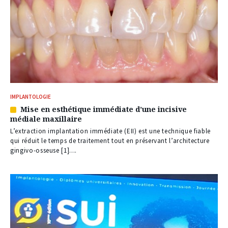
IMPLANTOLOGIE
Mise en esthétique immédiate d’une incisive
Article
médiale maxillaire
réservé
à
L’extraction implantation immédiate (EII) est une technique fiable
nos
qui réduit le temps de traitement tout en préservant l’architecture
abonnés
gingivo-osseuse [1]....