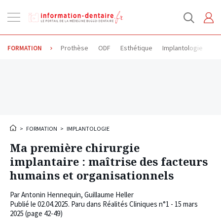
Ouvrir
la
navigation
Prothèse
ODF
Esthétique
Implantologie
Od
FORMATION
>
FORMATION
>
IMPLANTOLOGIE
Ma première chirurgie
implantaire : maîtrise des facteurs
humains et organisationnels
Par
Antonin Hennequin
,
Guillaume Heller
Publié le
02.04.2025
. Paru dans Réalités Cliniques n°1 - 15 mars
2025 (page 42-49)