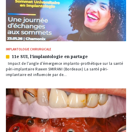
IMPLANTOLOGIE CHIRURGICALE
11e SUI, l’implantologie en partage
Article
réservé
Impact de l’angle d’émergence implanto-prothétique sur la santé
à
péri-implantaire Rawen SMIRANI (Bordeaux) La santé péri-
nos
implantaire est influencée par de...
abonnés