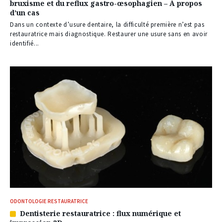
bruxisme et du reflux gastro-œsophagien – À propos
à
d’un cas
nos
abonnés
Dans un contexte d’usure dentaire, la difficulté première n’est pas
restauratrice mais diagnostique. Restaurer une usure sans en avoir
identifié...
ODONTOLOGIE RESTAURATRICE
Dentisterie restauratrice : flux numérique et
Article