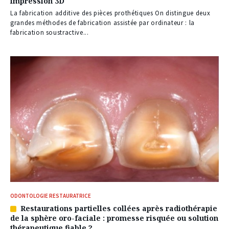
impression 3D
réservé
à
La fabrication additive des pièces prothétiques On distingue deux
nos
grandes méthodes de fabrication assistée par ordinateur : la
abonnés
fabrication soustractive...
ODONTOLOGIE RESTAURATRICE
Restaurations partielles collées après radiothérapie
Article
de la sphère oro-faciale : promesse risquée ou solution
réservé
thérapeutique fiable ?