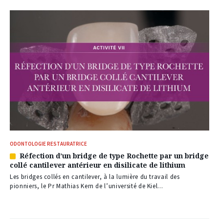
ODONTOLOGIE RESTAURATRICE
Réfection d’un bridge de type Rochette par un bridge
Article
collé cantilever antérieur en disilicate de lithium
réservé
à
Les bridges collés en cantilever, à la lumière du travail des
nos
pionniers, le Pr Mathias Kern de l’université de Kiel...
abonnés