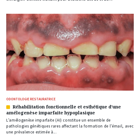
nos
abonnés
ODONTOLOGIE RESTAURATRICE
Réhabilitation fonctionnelle et esthétique d’une
Article
amélogenèse imparfaite hypoplasique
réservé
à
L’amélogenèse imparfaite (AI) constitue un ensemble de
nos
pathologies génétiques rares affectant la formation de l’émail, avec
abonnés
une prévalence estimée à...