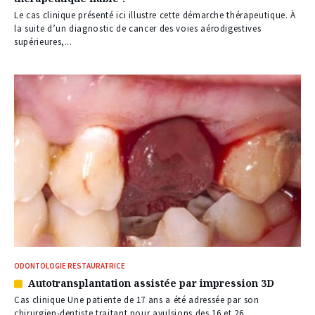
à
nos
Le cas clinique présenté ici illustre cette démarche thérapeutique. À
abonnés
la suite d’un diagnostic de cancer des voies aérodigestives
supérieures,...
ODONTOLOGIE RESTAURATRICE
Autotransplantation assistée par impression 3D
Article
réservé
Cas clinique Une patiente de 17 ans a été adressée par son
à
chirurgien-dentiste traitant pour avulsions des 16 et 26....