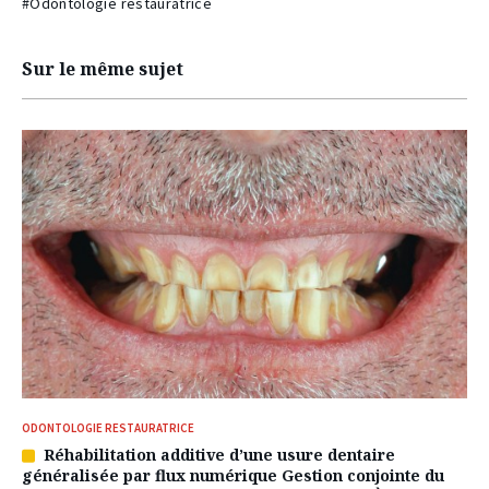
#Odontologie restauratrice
Sur le même sujet
ODONTOLOGIE RESTAURATRICE
Réhabilitation additive d’une usure dentaire
Article
généralisée par flux numérique Gestion conjointe du
réservé