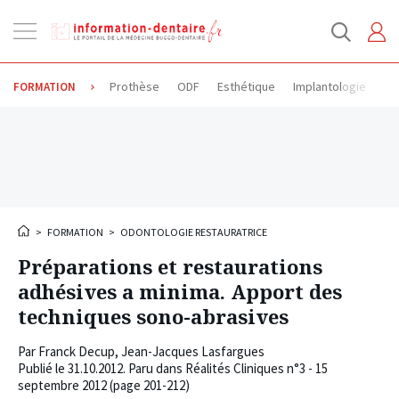
Ouvrir
la
navigation
Prothèse
ODF
Esthétique
Implantologie
Od
FORMATION
>
FORMATION
>
ODONTOLOGIE RESTAURATRICE
Préparations et restaurations
adhésives a minima. Apport des
techniques sono-abrasives
Par
Franck Decup
,
Jean-Jacques Lasfargues
Publié le
31.10.2012
. Paru dans Réalités Cliniques n°3 - 15
septembre 2012 (page 201-212)