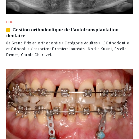
ODF
Gestion orthodontique de l’autotransplantation
Article
dentaire
réservé
à
8e Grand Prix en orthodontie « Catégorie Adultes » L’Orthodontie
nos
et Orthoplus s’associent Premiers lauréats : Noëlia Susini, Estelle
abonnés
Demes, Carole Charavet...