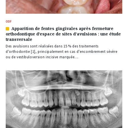
ODF
Apparition de fentes gingivales après fermeture
Article
orthodontique d’espace de sites d’avulsions : une étude
réservé
transversale
à
nos
Des avulsions sont réalisées dans 15 % des traitements
abonnés
d’orthodontie [1], principalement en cas d’encombrement sévère
ou de vestibuloversion incisive marquée....