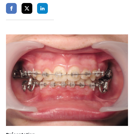
Partager
Partager
Partager
sur
sur
sur
facebook
twitter
linkedin