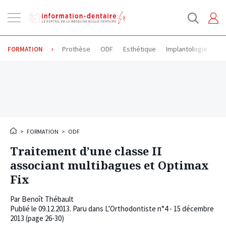
Ouvrir
la
navigation
Prothèse
ODF
Esthétique
Implantologie
Od
FORMATION
>
FORMATION
>
ODF
Traitement d’une classe II
associant multibagues et Optimax
Fix
Par
Benoît Thébault
Publié le
09.12.2013
. Paru dans L'Orthodontiste n°4 - 15 décembre
2013 (page 26-30)