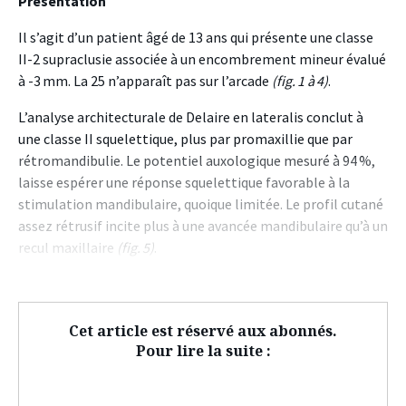
Présentation
Il s’agit d’un patient âgé de 13 ans qui présente une classe
II-2 supraclusie associée à un encombrement mineur évalué
à -3 mm. La 25 n’apparaît pas sur l’arcade
(fig. 1 à 4)
.
L’analyse architecturale de Delaire en lateralis conclut à
une classe II squelettique, plus par promaxillie que par
rétromandibulie. Le potentiel auxologique mesuré à 94 %,
laisse espérer une réponse squelettique favorable à la
stimulation mandibulaire, quoique limitée. Le profil cutané
assez rétrusif incite plus à une avancée mandibulaire qu’à un
recul maxillaire
(fig. 5)
.
Cet article est réservé aux abonnés.
Pour lire la suite :