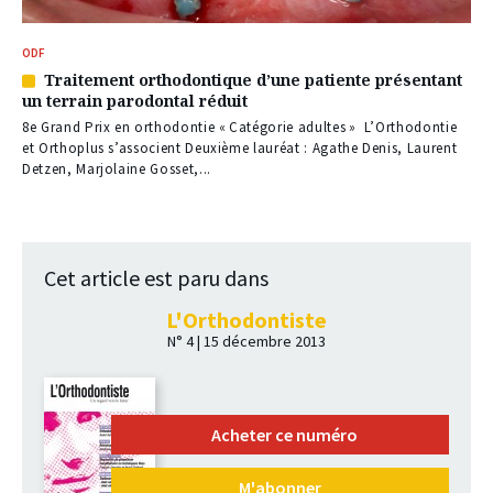
ODF
Traitement orthodontique d’une patiente présentant
Article
un terrain parodontal réduit
réservé
à
8e Grand Prix en orthodontie « Catégorie adultes » L’Orthodontie
nos
et Orthoplus s’associent Deuxième lauréat : Agathe Denis, Laurent
abonnés
Detzen, Marjolaine Gosset,...
Cet article est paru dans
L'Orthodontiste
N° 4 | 15 décembre 2013
Acheter ce numéro
M'abonner