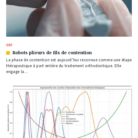
ODF
Robots plieurs de fils de contention
Article
réservé
La phase de contention est aujourd’hui reconnue comme une étape
à
thérapeutique à part entière du traitement orthodontique. Elle
nos
engage la...
abonnés