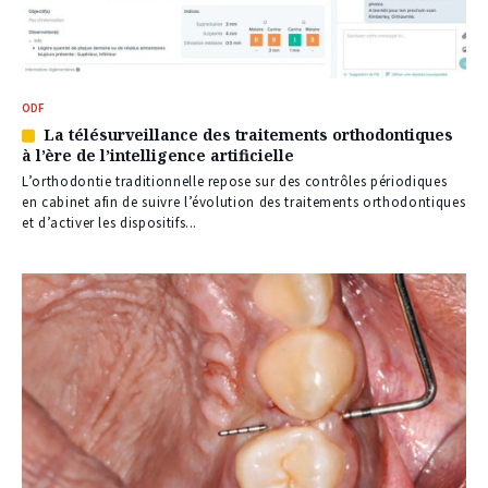
ODF
La télésurveillance des traitements orthodontiques
Article
à l’ère de l’intelligence artificielle
réservé
à
L’orthodontie traditionnelle repose sur des contrôles périodiques
nos
en cabinet afin de suivre l’évolution des traitements orthodontiques
abonnés
et d’activer les dispositifs...