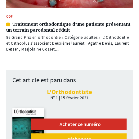
ODF
Traitement orthodontique d’une patiente présentant
Article
un terrain parodontal réduit
réservé
à
8e Grand Prix en orthodontie « Catégorie adultes » L’Orthodontie
nos
et Orthoplus s’associent Deuxième lauréat : Agathe Denis, Laurent
abonnés
Detzen, Marjolaine Gosset,...
Cet article est paru dans
L'Orthodontiste
N° 1 | 15 février 2021
Acheter ce numéro
M'abonner