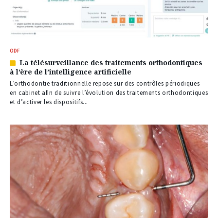
ODF
La télésurveillance des traitements orthodontiques
Article
à l’ère de l’intelligence artificielle
réservé
à
L’orthodontie traditionnelle repose sur des contrôles périodiques
nos
en cabinet afin de suivre l’évolution des traitements orthodontiques
abonnés
et d’activer les dispositifs...