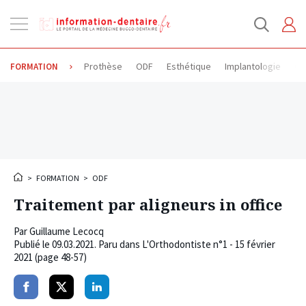
Ouvrir
la
navigation
Prothèse
ODF
Esthétique
Implantologie
Od
FORMATION
>
FORMATION
>
ODF
Traitement par aligneurs in office
Par
Guillaume Lecocq
Publié le
09.03.2021
. Paru dans L'Orthodontiste n°1 - 15 février
2021 (page 48-57)
Partager
Partager
Partager
sur
sur
sur