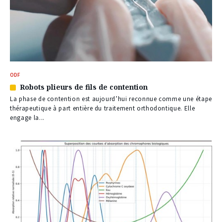
ODF
Robots plieurs de fils de contention
Article
réservé
La phase de contention est aujourd’hui reconnue comme une étape
à
thérapeutique à part entière du traitement orthodontique. Elle
nos
engage la...
abonnés