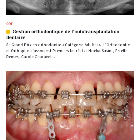
ODF
Gestion orthodontique de l’autotransplantation
Article
dentaire
réservé
à
8e Grand Prix en orthodontie « Catégorie Adultes » L’Orthodontie
nos
et Orthoplus s’associent Premiers lauréats : Noëlia Susini, Estelle
abonnés
Demes, Carole Charavet...