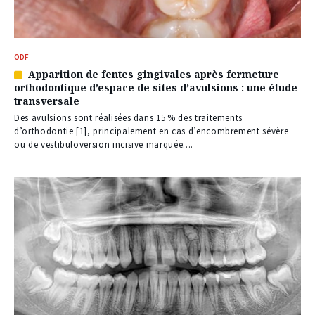
ODF
Apparition de fentes gingivales après fermeture
Article
orthodontique d’espace de sites d’avulsions : une étude
réservé
transversale
à
nos
Des avulsions sont réalisées dans 15 % des traitements
abonnés
d’orthodontie [1], principalement en cas d’encombrement sévère
ou de vestibuloversion incisive marquée....