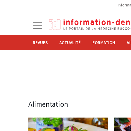
la
Informa
navigation
Ouvrir
la
navigation
REVUES
ACTUALITÉ
FORMATION
V
Alimentation