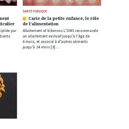
SANTÉ PUBLIQUE
ment
Carie de la petite enfance, le rôle
Article
ticulier
de l’alimentation
réservé
à
ipliée par
Allaitement et biberons L’OMS recommande
nos
diants
un allaitement exclusif jusqu’à l’âge de
abonnés
6 mois, et associé à d’autres aliments
jusqu’à 24 mois [3]....