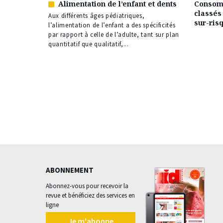
Alimentation de l’enfant et dents
Consomm
Article
classés 
réservé
Aux différents âges pédiatriques,
sur-ris
à
l’alimentation de l’enfant a des spécificités
nos
par rapport à celle de l’adulte, tant sur plan
abonnés
quantitatif que qualitatif,...
ABONNEMENT
Abonnez-vous pour recevoir la
revue et bénéficiez des services en
ligne
Je m'abonne