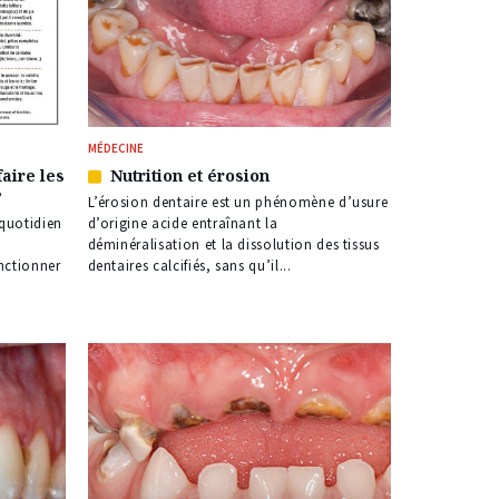
MÉDECINE
aire les
Nutrition et érosion
Article
?
réservé
L’érosion dentaire est un phénomène d’usure
à
quotidien
d’origine acide entraînant la
nos
déminéralisation et la dissolution des tissus
abonnés
nctionner
dentaires calcifiés, sans qu’il...