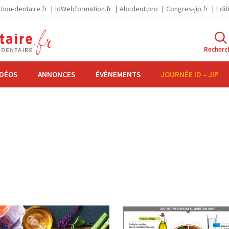
tion-dentaire.fr
IdWebformation.fr
Abcdent.pro
Congres-jip.fr
Edit
Recherc
IDÉOS
ANNONCES
ÉVÈNEMENTS
JOURNÉE ID – JIP