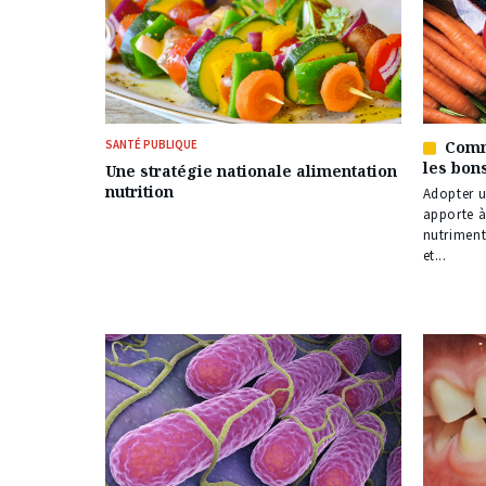
SANTÉ PUBLIQUE
Comm
Article
les bon
Une stratégie nationale alimentation
réservé
nutrition
à
Adopter u
nos
apporte à
abonné
nutriment
et...