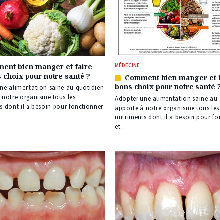
ent bien manger et faire
MÉDECINE
s choix pour notre santé ?
Comment bien manger et f
Article
bons choix pour notre santé 
ne alimentation saine au quotidien
réservé
 notre organisme tous les
à
Adopter une alimentation saine au 
s
s dont il a besoin pour fonctionner
nos
apporte à notre organisme tous les
abonnés
nutriments dont il a besoin pour fo
et...