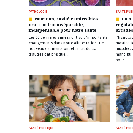
PATHOLOGIE
SANTÉ PUB
Nutrition, cavité et microbiote
La ma
Article
Article
oral : un trio inséparable,
régulat
réservé
réservé
indispensable pour notre santé
arcades
à
à
nos
nos
Les 50 dernières années ont vu d’importants
Physiolog
abonnés
abonné
changements dans notre alimentation. De
masticati
nouveaux aliments ont été introduits,
muscles, 
d’autres ont presque...
mandibula
pour...
SANTÉ PUBLIQUE
SANTÉ PUB