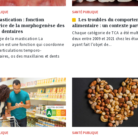
LIQUE
SANTÉ PUBLIQUE
stication : fonction
Les troubles du comporte
Article
rice de la morphogenèse des
alimentaire : un contexte par
réservé
 dentaires
à
Chaque catégorie de TCA a été mult
nos
ie de la mastication La
deux entre 2009 et 2021 chez les étu
s
abonnés
on est une fonction qui coordonne
ayant fait l’objet de...
articulations temporo-
ires, os des maxillaires et dents
LIQUE
SANTÉ PUBLIQUE