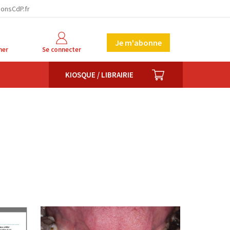
ionsCdP.fr
Je m'abonne
her
Se connecter
PANIER
KIOSQUE / LIBRAIRIE