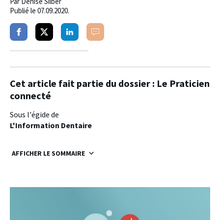
Par
Denise Silber
Publié le
07.09.2020
.
Partager
Partager
Partager
Commenter
sur
sur
sur
facebook
twitter
linkedin
Cet article fait partie du dossier :
Le Praticien
connecté
Sous l'égide de
L'Information Dentaire
AFFICHER LE SOMMAIRE