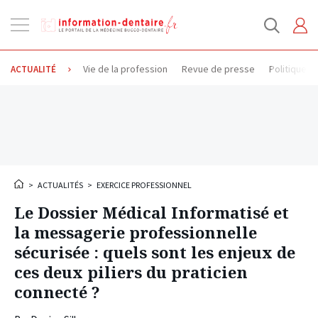
Ouvrir
la
navigation
Vie de la profession
Revue de presse
Politique d
ACTUALITÉ
>
ACTUALITÉS
>
EXERCICE PROFESSIONNEL
Le Dossier Médical Informatisé et
la messagerie professionnelle
sécurisée : quels sont les enjeux de
ces deux piliers du praticien
connecté ?