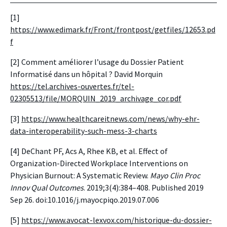
[1]
https://www.edimark.fr/Front/frontpost/getfiles/12653.pd
f
[2]
Comment améliorer l’usage du Dossier Patient
Informatisé dans un hôpital ? David Morquin
https://tel.archives-ouvertes.fr/tel-
02305513/file/MORQUIN_2019_archivage_cor.pdf
[3]
https://www.healthcareitnews.com/news/why-ehr-
data-interoperability-such-mess-3-charts
[4]
DeChant PF, Acs A, Rhee KB, et al. Effect of
Organization-Directed Workplace Interventions on
Physician Burnout: A Systematic Review.
Mayo Clin Proc
Innov Qual Outcomes
. 2019;3(4):384–408. Published 2019
Sep 26. doi:10.1016/j.mayocpiqo.2019.07.006
[5]
https://www.avocat-lexvox.com/historique-du-dossier-