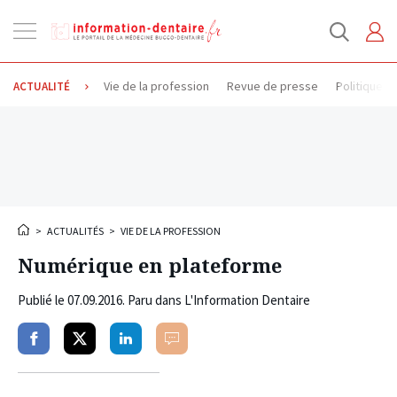
Ouvrir
la
navigation
Vie de la profession
Revue de presse
Politique d
ACTUALITÉ
>
ACTUALITÉS
>
VIE DE LA PROFESSION
Numérique en plateforme
Publié le
07.09.2016
. Paru dans L'Information Dentaire
Partager
Partager
Partager
Commenter
sur
sur
sur
facebook
twitter
linkedin