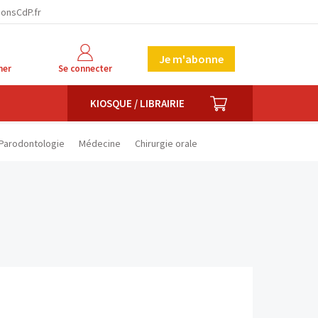
facebook
twitter
linkedin
ionsCdP.fr
Je m'abonne
her
Se connecter
PANIER
KIOSQUE / LIBRAIRIE
Parodontologie
Médecine
Chirurgie orale