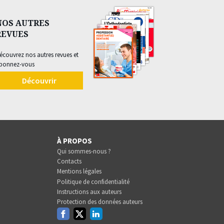
NOS AUTRES
REVUES
écouvrez nos autres revues et
bonnez-vous
Découvrir
À PROPOS
Qui sommes-nous ?
Contacts
Mentions légales
Politique de confidentialité
Instructions aux auteurs
Protection des données auteurs
Facebook
Twitter
Linkedin