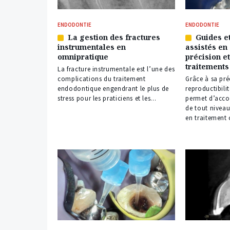
ENDODONTIE
ENDODONTIE
La gestion des fractures
Guides et
Article
Article
instrumentales en
assistés en
réservé
réservé
omnipratique
précision e
à
à
traitements
nos
nos
La fracture instrumentale est l’une des
abonnés
abonnés
complications du traitement
Grâce à sa préc
endodontique engendrant le plus de
reproductibili
stress pour les praticiens et les...
permet d’acco
de tout niveau
en traitement 