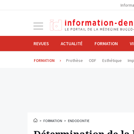
la
Informa
navigation
Ouvrir
la
navigation
REVUES
ACTUALITÉ
FORMATION
V
Prothèse
ODF
Esthétique
Imp
FORMATION
>
FORMATION
>
ENDODONTIE