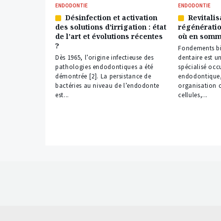
ENDODONTIE
ENDODONTIE
Désinfection et activation
Revitalis
Article
Article
des solutions d’irrigation : état
régénératio
réservé
réservé
de l’art et évolutions récentes
où en somm
à
à
?
nos
nos
Fondements bi
abonnés
abonnés
Dès 1965, l’origine infectieuse des
dentaire est un
pathologies endodontiques a été
spécialisé occ
démontrée [2]. La persistance de
endodontique,
bactéries au niveau de l’endodonte
organisation 
est...
cellules,...