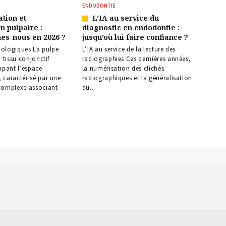
ENDODONTIE
ation et
L’IA au service du
Article
n pulpaire :
diagnostic en endodontie :
réservé
es-nous en 2026 ?
jusqu’où lui faire confiance ?
à
nos
ologiques La pulpe
L’IA au service de la lecture des
abonnés
 tissu conjonctif
radiographies Ces dernières années,
upant l’espace
la numérisation des clichés
 caractérisé par une
radiographiques et la généralisation
complexe associant
du...