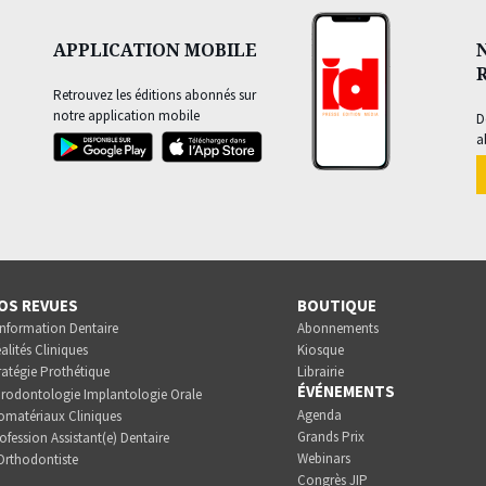
APPLICATION MOBILE
Retrouvez les éditions abonnés sur
notre application mobile
D
a
OS REVUES
BOUTIQUE
Information Dentaire
Abonnements
alités Cliniques
Kiosque
ratégie Prothétique
Librairie
ÉVÉNEMENTS
rodontologie Implantologie Orale
Agenda
omatériaux Cliniques
Grands Prix
ofession Assistant(e) Dentaire
Webinars
Orthodontiste
Congrès JIP