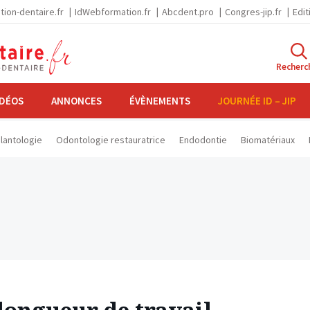
tion-dentaire.fr
IdWebformation.fr
Abcdent.pro
Congres-jip.fr
Edit
Recherc
IDÉOS
ANNONCES
ÉVÈNEMENTS
JOURNÉE ID – JIP
lantologie
Odontologie restauratrice
Endodontie
Biomatériaux