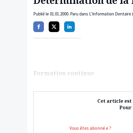
Détermination de la 
Publié le
01.01.2000
. Paru dans L'Information Dentaire 
Partager
Partager
Partager
sur
sur
sur
facebook
twitter
linkedin
Formation continue
Cet article es
Pour l
Vous êtes abonné.e ?