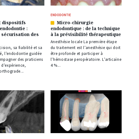
ENDODONTIE
 dispositifs
Micro-chirurgie
Article
 endodontie :
endodontique : de la technique
réservé
t sécurisation des
à la prévisibilité thérapeutique
à
nos
Anesthésie locale La première étape
abonnés
ision, sa fiabilité et sa
du traitement est l’anesthésie qui doit
té, l’endodontie guidée
être profonde et participer à
mpagner des praticiens
l’hémostase peropératoire. L’articaïne
 d’expérience,
4 %...
orthograde...